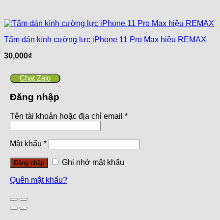
Tấm dán kính cường lực iPhone 11 Pro Max hiệu REMAX
30,000
₫
Chat Zalo
Đăng nhập
Tên tài khoản hoặc địa chỉ email
*
Mật khẩu
*
Ghi nhớ mật khẩu
Đăng nhập
Quên mật khẩu?