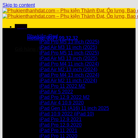
Skip to content
Menu
Danh mục sản phẩm
Phụ kiện iPad
Hotline: 0971.99.32.32
iPad Pro M5 13 inch (2025)
iPad Air M3 11 inch (2025)
Giỏ hàng /
0
₫
iPad Pro M5 11 inch (2025)
iPad Air M3 13 inch (2025)
Chưa có sản phẩm trong giỏ hàng.
iPad Pro M4 11 inch (2024)
iPad Air M2 13 inch (2024)
Giỏ hàng
iPad Pro M4 13 inch (2024)
iPad Air M2 11 inch (2024)
Chưa có sản phẩm trong giỏ hàng.
iPad Pro 11 2022 M2
iPad Air 5 2022
iPad Pro 12.9 2022 M2
iPad Air 4 10.9 2020
iPad Gen 11 (A16) 11 inch 2025
iPad 10.9 2022 (iPad 10)
iPad Pro 12.9 2021
iPad Pro 12.9.2020
iPad Pro 11 2021
iPad Pro 11 2020