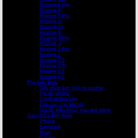
Realme 6 Pro
Realme 6
Realme 5 Pro
Realme 5i
Realme 5s
Realme 5
Realme 3 Pro
Realme 3
Realme 2 Pro
Realme 2
Realme C3
Realme C3i
Realme C2
Realme C1
Phụ kiện khác
Gậy chụp ảnh, Gậy tự sướng
Pin dự phòng
Chuột không dây
Cáp sạc, cáp kết nối
Giá đỡ điện thoại, máy tính bảng
Sửa chữa điện thoại
iPhone
Samsung
Asus
Google