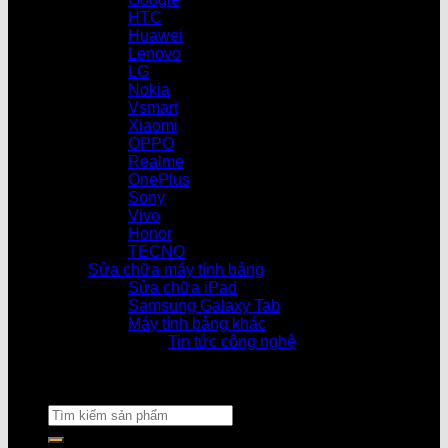
HTC
Huawei
Lenovo
LG
Nokia
Vsmart
Xiaomi
OPPO
Realme
OnePlus
Sony
Vivo
Honor
TECNO
Sửa chữa máy tính bảng
Sửa chữa iPad
Samsung Galaxy Tab
Máy tính bảng khác
Tin tức công nghệ
Cửa hàn