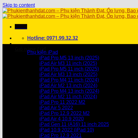
Skip to content
Menu
Hotline: 0971.99.32.32
Danh mục sản phẩm
Giỏ hàng /
0
₫
Phụ kiện iPad
iPad Pro M5 13 inch (2025)
Chưa có sản phẩm trong giỏ hàng.
iPad Air M3 11 inch (2025)
iPad Pro M5 11 inch (2025)
Giỏ hàng
iPad Air M3 13 inch (2025)
iPad Pro M4 11 inch (2024)
Chưa có sản phẩm trong giỏ hàng.
iPad Air M2 13 inch (2024)
iPad Pro M4 13 inch (2024)
iPad Air M2 11 inch (2024)
iPad Pro 11 2022 M2
iPad Air 5 2022
iPad Pro 12.9 2022 M2
iPad Air 4 10.9 2020
iPad Gen 11 (A16) 11 inch 2025
iPad 10.9 2022 (iPad 10)
iPad Pro 12.9 2021