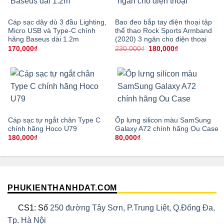
Cáp sạc dây dù 3 đầu Lighting,
Bao đeo bắp tay điện thoại tập
Micro USB và Type-C chính
thể thao Rock Sports Armband
hãng Baseus dài 1.2m
(2020) 3 ngăn cho điện thoại
Giá
Giá
170,000
₫
230,000
₫
180,000
₫
gốc
hiện
là:
tại
230,000₫.
là:
180,000₫.
Cáp sạc tự ngắt chân Type C
Ốp lưng silicon màu SamSung
chính hãng Hoco U79
Galaxy A72 chính hãng Ou Case
180,000
₫
80,000
₫
PHUKIENTHANHDAT.COM
CS1: Số
250 đường Tây Sơn, P.Trung Liệt, Q.Đống Đa,
Tp. Hà Nội