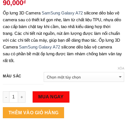
90,000
₫
Ốp lưng 3D Camera
SamSung Galaxy A72
silicone dẻo bảo vệ
camera sau có thiết kế gọn nhẹ, làm từ chất liệu TPU, nhựa dẻo
cao cấp bám chặt tay khi cầm, tao nhã kiểu dáng hợp thời
trang
.
Các chi tiết nút nguồn, nút âm lượng được làm nổi chuẩn
với các chi tiết của máy, giúp bạn dễ dàng thao tác. Ốp lưng 3D
Camera
SamSung Galaxy A72
silicone dẻo bảo vệ camera
sau có phần bề mặt ốp lưng được làm nhám chống bám vân tay
rất tốt.
XÓA
MÀU SẮC
Số lượng
MUA NGAY
THÊM VÀO GIỎ HÀNG