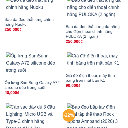
Bao da đeo thắt lưng chính
hãng Nuoku
Bao da đeo thắt lưng đa năng
250,000
₫
cho điện thoại chính hãng
PULOKA (2 ngăn)
250,000
₫
Giá đỡ điện thoại, máy tính
bảng trên mặt bàn K1
Ốp lưng SamSung Galaxy A72
90,000
₫
silicone dẻo trong suốt
40,000
₫
-22%