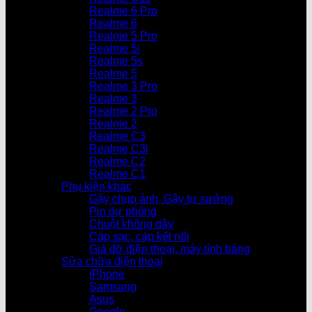
Realme 6 Pro
Realme 6
Realme 5 Pro
Realme 5i
Realme 5s
Realme 5
Realme 3 Pro
Realme 3
Realme 2 Pro
Realme 2
Realme C3
Realme C3i
Realme C2
Realme C1
Phụ kiện khác
Gậy chụp ảnh, Gậy tự sướng
Pin dự phòng
Chuột không dây
Cáp sạc, cáp kết nối
Giá đỡ điện thoại, máy tính bảng
Sửa chữa điện thoại
iPhone
Samsung
Asus
Google