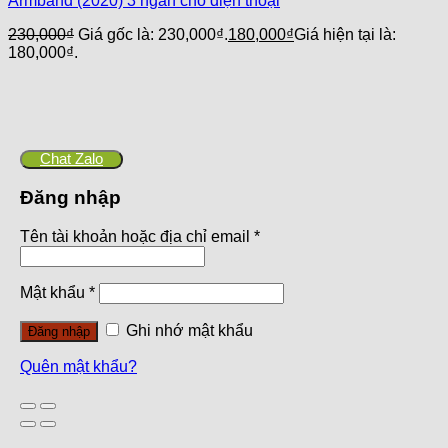
Armband (2020) 3 ngăn cho điện thoại
230,000
₫
Giá gốc là: 230,000₫.
180,000
₫
Giá hiện tại là:
180,000₫.
Chat Zalo
Đăng nhập
Tên tài khoản hoặc địa chỉ email
*
Mật khẩu
*
Ghi nhớ mật khẩu
Đăng nhập
Quên mật khẩu?