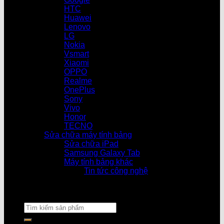
HTC
Huawei
Lenovo
LG
Nokia
Vsmart
Xiaomi
OPPO
Realme
OnePlus
Sony
Vivo
Honor
TECNO
Sửa chữa máy tính bảng
Sửa chữa iPad
Samsung Galaxy Tab
Máy tính bảng khác
Tin tức công nghệ
Cửa hàng 