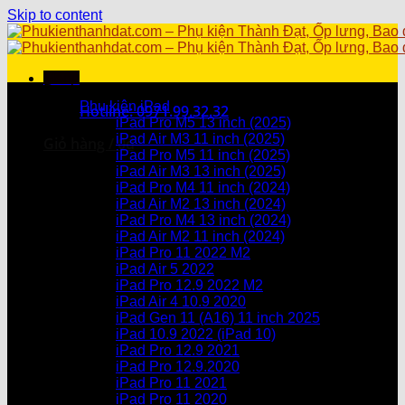
Skip to content
Menu
Danh mục sản phẩm
Phụ kiện iPad
Hotline: 0971.99.32.32
iPad Pro M5 13 inch (2025)
iPad Air M3 11 inch (2025)
Giỏ hàng /
0
₫
iPad Pro M5 11 inch (2025)
iPad Air M3 13 inch (2025)
Chưa có sản phẩm trong giỏ hàng.
iPad Pro M4 11 inch (2024)
iPad Air M2 13 inch (2024)
Giỏ hàng
iPad Pro M4 13 inch (2024)
iPad Air M2 11 inch (2024)
Chưa có sản phẩm trong giỏ hàng.
iPad Pro 11 2022 M2
iPad Air 5 2022
iPad Pro 12.9 2022 M2
iPad Air 4 10.9 2020
iPad Gen 11 (A16) 11 inch 2025
iPad 10.9 2022 (iPad 10)
iPad Pro 12.9 2021
iPad Pro 12.9.2020
iPad Pro 11 2021
iPad Pro 11 2020