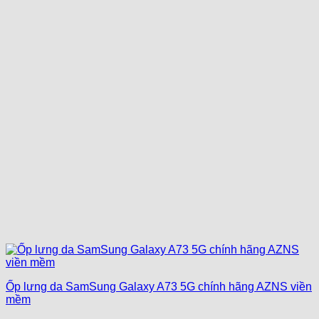
Ốp lưng da SamSung Galaxy A73 5G chính hãng AZNS viền
mềm