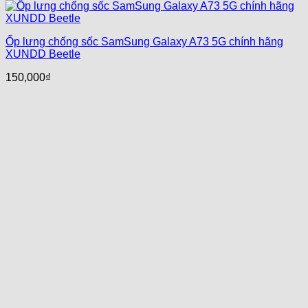
Ốp lưng chống sốc SamSung Galaxy A73 5G chính hãng
XUNDD Beetle
150,000
₫