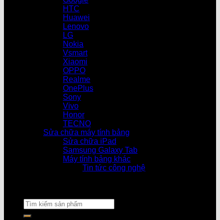
HTC
Huawei
Lenovo
LG
Nokia
Vsmart
Xiaomi
OPPO
Realme
OnePlus
Sony
Vivo
Honor
TECNO
Sửa chữa máy tính bảng
Sửa chữa iPad
Samsung Galaxy Tab
Máy tính bảng khác
Tin tức công nghệ
Cửa hàng l