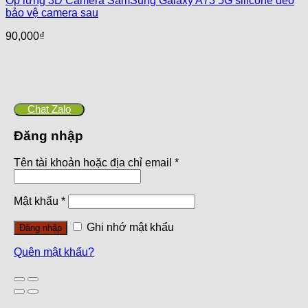
Ốp lưng 3D Camera SamSung Galaxy A73 5G silicone dẻo
bảo vệ camera sau
90,000
₫
Chat Zalo
Đăng nhập
Tên tài khoản hoặc địa chỉ email
*
Mật khẩu
*
Ghi nhớ mật khẩu
Đăng nhập
Quên mật khẩu?