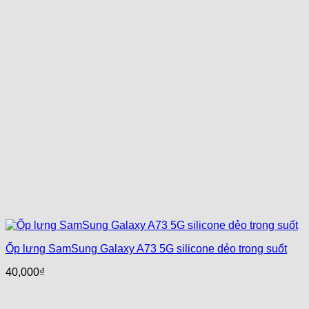
Ốp lưng SamSung Galaxy A73 5G silicone dẻo trong suốt
40,000
₫