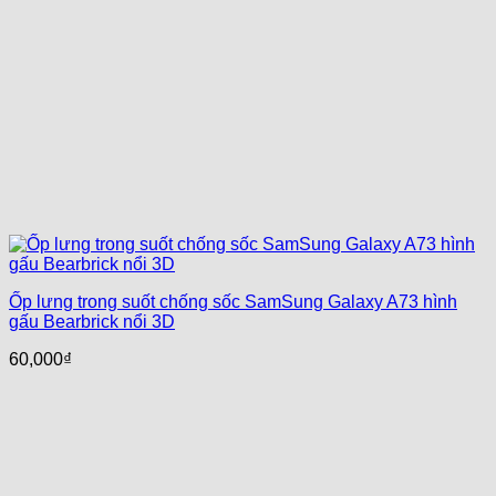
Ốp lưng trong suốt chống sốc SamSung Galaxy A73 hình
gấu Bearbrick nổi 3D
60,000
₫