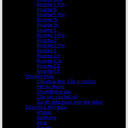
Realme 6 Pro
Realme 6
Realme 5 Pro
Realme 5i
Realme 5s
Realme 5
Realme 3 Pro
Realme 3
Realme 2 Pro
Realme 2
Realme C3
Realme C3i
Realme C2
Realme C1
Phụ kiện khác
Gậy chụp ảnh, Gậy tự sướng
Pin dự phòng
Chuột không dây
Cáp sạc, cáp kết nối
Giá đỡ điện thoại, máy tính bảng
Sửa chữa điện thoại
iPhone
Samsung
Asus
Google