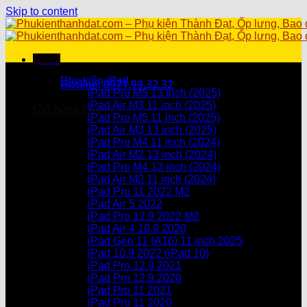
Skip to content
Menu
Danh mục sản phẩm
Phụ kiện iPad
Hotline: 0971.99.32.32
iPad Pro M5 13 inch (2025)
iPad Air M3 11 inch (2025)
Giỏ hàng /
0
₫
iPad Pro M5 11 inch (2025)
iPad Air M3 13 inch (2025)
Chưa có sản phẩm trong giỏ hàng.
iPad Pro M4 11 inch (2024)
iPad Air M2 13 inch (2024)
Giỏ hàng
iPad Pro M4 13 inch (2024)
iPad Air M2 11 inch (2024)
Chưa có sản phẩm trong giỏ hàng.
iPad Pro 11 2022 M2
iPad Air 5 2022
iPad Pro 12.9 2022 M2
iPad Air 4 10.9 2020
iPad Gen 11 (A16) 11 inch 2025
iPad 10.9 2022 (iPad 10)
iPad Pro 12.9 2021
iPad Pro 12.9.2020
iPad Pro 11 2021
iPad Pro 11 2020