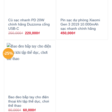
Củ sạc nhanh PD 20W
Pin sạc dự phòng Xiaomi
chính hãng Duzzona cổng
Gen 3 2019 10.000mAh
USB-C
sạc nhanh chính hãng
Giá
Giá
250,000
₫
220,000
₫
450,000
₫
gốc
hiện
là:
tại
250,000₫.
là:
220,000₫.
-25%
Bao đeo bắp tay cho điện
thoại khi tập thể dục, chơi
thể thao
Giá
Giá
80,000
₫
60,000
₫