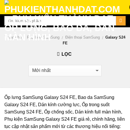
Skip
to
content
Trang chủ
Phụ kiện SamSung
Điện thoại SamSung
Galaxy S24
/
/
/
FE
LỌC
Ốp lưng SamSung Galaxy S24 FE, Bao da SamSung
Galaxy S24 FE, Dán kính cường lực, Ốp trong suốt
SamSung S24 FE, Ốp chống sốc, Dán kính full màn hình,
Phụ kiện SamSung Galaxy S24 FE giá rẻ, chính hãng, liên
tục cập nhật sản phẩm mới từ các thương hiệu nổi tiếng: