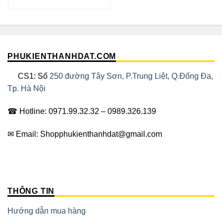
gốc
hiện
là:
tại
80,000₫.
là:
60,000₫.
PHUKIENTHANHDAT.COM
CS1: Số
250 đường Tây Sơn, P.Trung Liệt, Q.Đống Đa,
Tp. Hà Nội
☎ Hotline: 0971.99.32.32 – 0989.326.139
✉ Email: Shopphukienthanhdat@gmail.com
THÔNG TIN
Hướng dẫn mua hàng