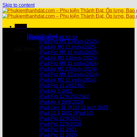
Skip to content
Menu
Danh mục sản phẩm
Phụ kiện iPad
Hotline: 0971.99.32.32
iPad Pro M5 13 inch (2025)
iPad Air M3 11 inch (2025)
Giỏ hàng /
0
₫
iPad Pro M5 11 inch (2025)
iPad Air M3 13 inch (2025)
Chưa có sản phẩm trong giỏ hàng.
iPad Pro M4 11 inch (2024)
iPad Air M2 13 inch (2024)
Giỏ hàng
iPad Pro M4 13 inch (2024)
iPad Air M2 11 inch (2024)
Chưa có sản phẩm trong giỏ hàng.
iPad Pro 11 2022 M2
iPad Air 5 2022
iPad Pro 12.9 2022 M2
iPad Air 4 10.9 2020
iPad Gen 11 (A16) 11 inch 2025
iPad 10.9 2022 (iPad 10)
iPad Pro 12.9 2021
iPad Pro 12.9.2020
iPad Pro 11 2021
iPad Pro 11 2020