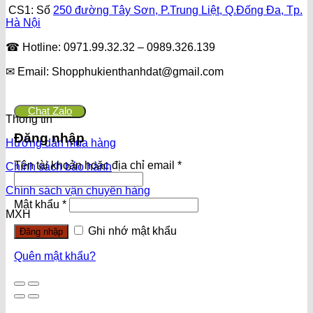
CS1: Số
250 đường Tây Sơn, P.Trung Liệt, Q.Đống Đa, Tp.
Hà Nội
☎ Hotline: 0971.99.32.32 – 0989.326.139
✉ Email: Shopphukienthanhdat@gmail.com
Chat Zalo
Thông tin
Đăng nhập
Hướng dẫn mua hàng
Tên tài khoản hoặc địa chỉ email
*
Chính sách bảo hành
Chính sách vận chuyển hàng
Mật khẩu
*
MXH
Ghi nhớ mật khẩu
Đăng nhập
Quên mật khẩu?