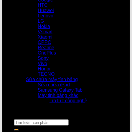
HTC
Huawei
Lenovo
LG
Nokia
Vsmart
Xiaomi
OPPO
Realme
OnePlus
Sony
Vivo
Honor
TECNO
Sửa chữa máy tính bảng
Sửa chữa iPad
Samsung Galaxy Tab
Máy tính bảng khác
Tin tức công nghệ
Cửa hàn