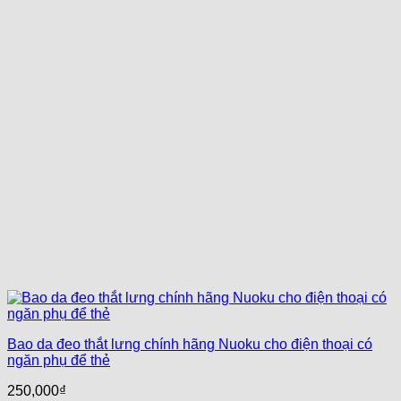
Bao da đeo thắt lưng chính hãng Nuoku cho điện thoại có
ngăn phụ để thẻ
250,000
₫