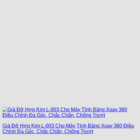
Giá Đỡ Hợp Kim L-003 Cho Máy Tính Bảng Xoay 360 Điều
Chỉnh Đa Góc, Chắc Chắn, Chống Trượt