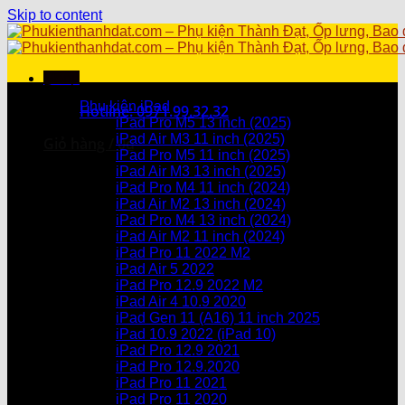
Skip to content
Menu
Danh mục sản phẩm
Phụ kiện iPad
Hotline: 0971.99.32.32
iPad Pro M5 13 inch (2025)
iPad Air M3 11 inch (2025)
Giỏ hàng /
0
₫
iPad Pro M5 11 inch (2025)
iPad Air M3 13 inch (2025)
Chưa có sản phẩm trong giỏ hàng.
iPad Pro M4 11 inch (2024)
iPad Air M2 13 inch (2024)
Giỏ hàng
iPad Pro M4 13 inch (2024)
iPad Air M2 11 inch (2024)
Chưa có sản phẩm trong giỏ hàng.
iPad Pro 11 2022 M2
iPad Air 5 2022
iPad Pro 12.9 2022 M2
iPad Air 4 10.9 2020
iPad Gen 11 (A16) 11 inch 2025
iPad 10.9 2022 (iPad 10)
iPad Pro 12.9 2021
iPad Pro 12.9.2020
iPad Pro 11 2021
iPad Pro 11 2020