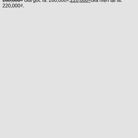
280,000
₫
Giá gốc là: 280,000₫.
220,000
₫
Giá hiện tại là:
220,000₫.