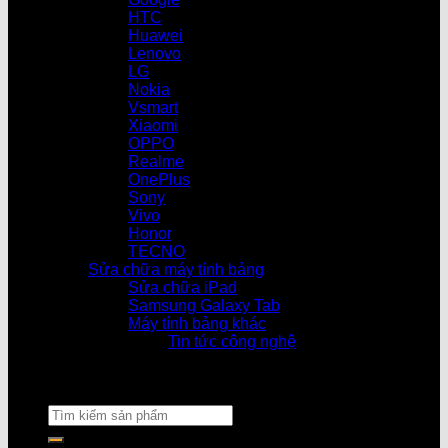
HTC
Huawei
Lenovo
LG
Nokia
Vsmart
Xiaomi
OPPO
Realme
OnePlus
Sony
Vivo
Honor
TECNO
Sửa chữa máy tính bảng
Sửa chữa iPad
Samsung Galaxy Tab
Máy tính bảng khác
Tin tức công nghệ
Cửa hàn