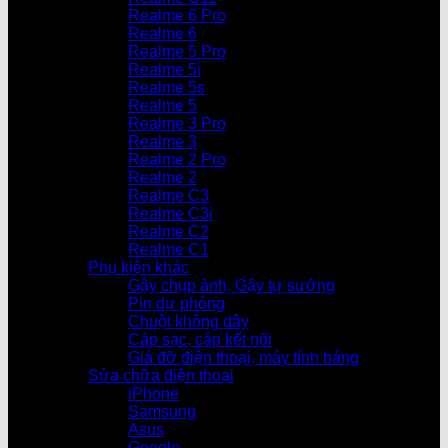
Realme 6 Pro
Realme 6
Realme 5 Pro
Realme 5i
Realme 5s
Realme 5
Realme 3 Pro
Realme 3
Realme 2 Pro
Realme 2
Realme C3
Realme C3i
Realme C2
Realme C1
Phụ kiện khác
Gậy chụp ảnh, Gậy tự sướng
Pin dự phòng
Chuột không dây
Cáp sạc, cáp kết nối
Giá đỡ điện thoại, máy tính bảng
Sửa chữa điện thoại
iPhone
Samsung
Asus
Google