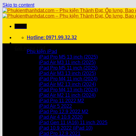
Skip to content
Menu
Hotline: 0971.99.32.32
Danh mục sản phẩm
Giỏ hàng /
0
₫
Phụ kiện iPad
iPad Pro M5 13 inch (2025)
Chưa có sản phẩm trong giỏ hàng.
iPad Air M3 11 inch (2025)
iPad Pro M5 11 inch (2025)
Giỏ hàng
iPad Air M3 13 inch (2025)
iPad Pro M4 11 inch (2024)
Chưa có sản phẩm trong giỏ hàng.
iPad Air M2 13 inch (2024)
iPad Pro M4 13 inch (2024)
iPad Air M2 11 inch (2024)
iPad Pro 11 2022 M2
iPad Air 5 2022
iPad Pro 12.9 2022 M2
iPad Air 4 10.9 2020
iPad Gen 11 (A16) 11 inch 2025
iPad 10.9 2022 (iPad 10)
iPad Pro 12.9 2021