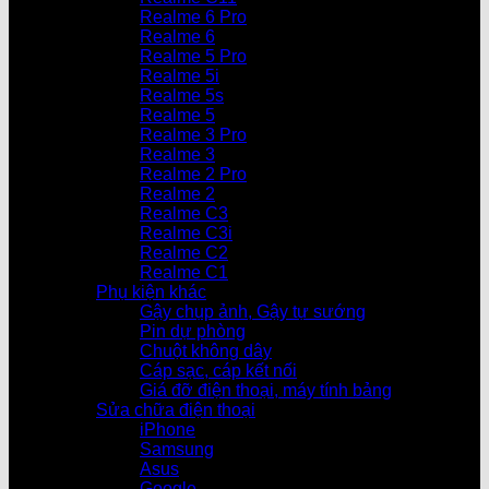
Realme 6 Pro
Realme 6
Realme 5 Pro
Realme 5i
Realme 5s
Realme 5
Realme 3 Pro
Realme 3
Realme 2 Pro
Realme 2
Realme C3
Realme C3i
Realme C2
Realme C1
Phụ kiện khác
Gậy chụp ảnh, Gậy tự sướng
Pin dự phòng
Chuột không dây
Cáp sạc, cáp kết nối
Giá đỡ điện thoại, máy tính bảng
Sửa chữa điện thoại
iPhone
Samsung
Asus
Google