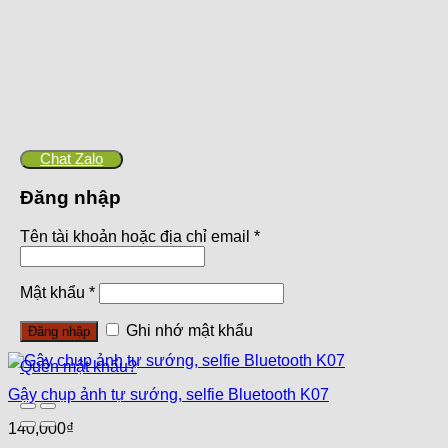
Chat Zalo
Đăng nhập
Tên tài khoản hoặc địa chỉ email
*
Mật khẩu
*
Ghi nhớ mật khẩu
Đăng nhập
Quên mật khẩu?
Gậy chụp ảnh tự sướng, selfie Bluetooth K07
140,000
₫