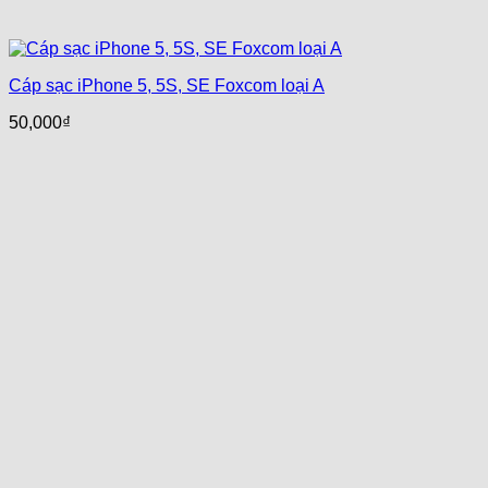
Cáp sạc iPhone 5, 5S, SE Foxcom loại A
50,000
₫