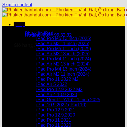
Skip to content
Menu
Danh mục sản phẩm
Phụ kiện iPad
Hotline: 0971.99.32.32
iPad Pro M5 13 inch (2025)
iPad Air M3 11 inch (2025)
Giỏ hàng /
0
₫
iPad Pro M5 11 inch (2025)
iPad Air M3 13 inch (2025)
Chưa có sản phẩm trong giỏ hàng.
iPad Pro M4 11 inch (2024)
iPad Air M2 13 inch (2024)
Giỏ hàng
iPad Pro M4 13 inch (2024)
iPad Air M2 11 inch (2024)
Chưa có sản phẩm trong giỏ hàng.
iPad Pro 11 2022 M2
iPad Air 5 2022
iPad Pro 12.9 2022 M2
iPad Air 4 10.9 2020
iPad Gen 11 (A16) 11 inch 2025
iPad 10.9 2022 (iPad 10)
iPad Pro 12.9 2021
iPad Pro 12.9.2020
iPad Pro 11 2021
iPad Pro 11 2020