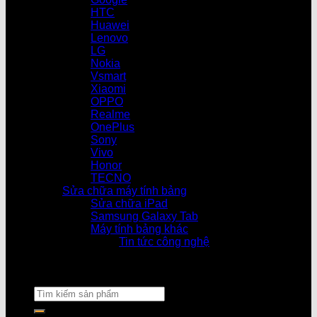
HTC
Huawei
Lenovo
LG
Nokia
Vsmart
Xiaomi
OPPO
Realme
OnePlus
Sony
Vivo
Honor
TECNO
Sửa chữa máy tính bảng
Sửa chữa iPad
Samsung Galaxy Tab
Máy tính bảng khác
Tin tức công nghệ
Cửa hàng làm vi