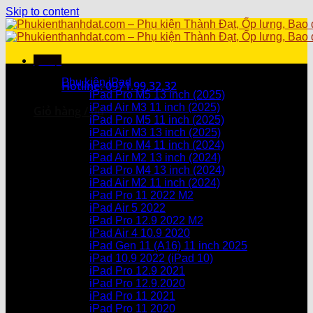
Skip to content
Menu
Danh mục sản phẩm
Phụ kiện iPad
Hotline: 0971.99.32.32
iPad Pro M5 13 inch (2025)
iPad Air M3 11 inch (2025)
Giỏ hàng /
0
₫
iPad Pro M5 11 inch (2025)
iPad Air M3 13 inch (2025)
Chưa có sản phẩm trong giỏ hàng.
iPad Pro M4 11 inch (2024)
iPad Air M2 13 inch (2024)
Giỏ hàng
iPad Pro M4 13 inch (2024)
iPad Air M2 11 inch (2024)
Chưa có sản phẩm trong giỏ hàng.
iPad Pro 11 2022 M2
iPad Air 5 2022
iPad Pro 12.9 2022 M2
iPad Air 4 10.9 2020
iPad Gen 11 (A16) 11 inch 2025
iPad 10.9 2022 (iPad 10)
iPad Pro 12.9 2021
iPad Pro 12.9.2020
iPad Pro 11 2021
iPad Pro 11 2020