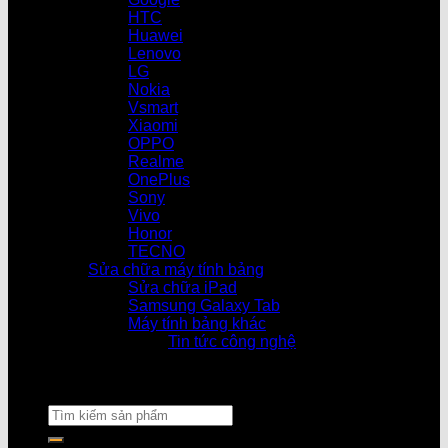
HTC
Huawei
Lenovo
LG
Nokia
Vsmart
Xiaomi
OPPO
Realme
OnePlus
Sony
Vivo
Honor
TECNO
Sửa chữa máy tính bảng
Sửa chữa iPad
Samsung Galaxy Tab
Máy tính bảng khác
Tin tức công nghệ
Cửa hàn