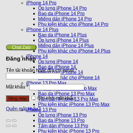
iPhone 14 Pro
Ốp lưng iPhone 14 Pro
Bao da iPhone 14 Pro
Miếng dán iPhone 14 Pro
Phụ kiện khác cho iPhone 14 Pro
iPhone 14 Plus
Bao da iPhone 14 Plus
Ốp lưng iPhone 14 Plus
Miếng dán iPhone 14 Plus
Chat Zalo
Phụ kiện khác cho iPhone 14 Plus
iPhone 14
Đăng nhập
Ốp lưng iPhone 14
Bao da iPhone 14
Tên tài khoản hoặc địa chỉ email
*
Miếng dán iPhone 14
Phụ kiện khác cho iPhone 14
iPhone 13 Pro Max
Mật khẩu
*
Ốp lưng iPhone 13 Pro Max
Bao da iPhone 13 Pro Max
Ghi nhớ mật khẩu
Đăng nhập
Tấm dán iPhone 13 Pro Max
Phụ kiện khác iPhone 13 Pro Max
Quên mật khẩu?
iPhone 13 Pro
Ốp lưng iPhone 13 Pro
Bao da iPhone 13 Pro
Tấm dán iPhone 13 Pro
Phụ kiện khác iPhone 13 Pro