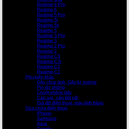
Realme 6 Pro
Realme 6
Realme 5 Pro
Realme 5i
Realme 5s
Realme 5
Realme 3 Pro
Realme 3
Realme 2 Pro
Realme 2
Realme C3
Realme C3i
Realme C2
Realme C1
Phụ kiện khác
Gậy chụp ảnh, Gậy tự sướng
Pin dự phòng
Chuột không dây
Cáp sạc, cáp kết nối
Giá đỡ điện thoại, máy tính bảng
Sửa chữa điện thoại
iPhone
Samsung
Asus
Google