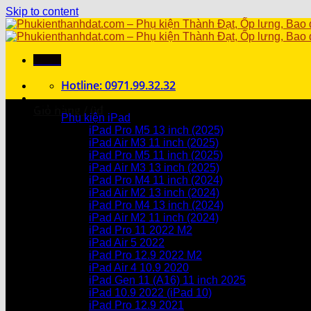
Skip to content
Menu
Hotline: 0971.99.32.32
Danh mục sản phẩm
Giỏ hàng /
0
₫
Phụ kiện iPad
iPad Pro M5 13 inch (2025)
Chưa có sản phẩm trong giỏ hàng.
iPad Air M3 11 inch (2025)
iPad Pro M5 11 inch (2025)
Giỏ hàng
iPad Air M3 13 inch (2025)
iPad Pro M4 11 inch (2024)
Chưa có sản phẩm trong giỏ hàng.
iPad Air M2 13 inch (2024)
iPad Pro M4 13 inch (2024)
iPad Air M2 11 inch (2024)
iPad Pro 11 2022 M2
iPad Air 5 2022
iPad Pro 12.9 2022 M2
iPad Air 4 10.9 2020
iPad Gen 11 (A16) 11 inch 2025
iPad 10.9 2022 (iPad 10)
iPad Pro 12.9 2021