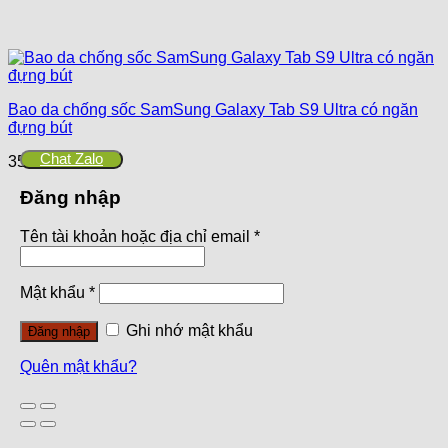
Bao da chống sốc SamSung Galaxy Tab S9 Ultra có ngăn
đựng bút
Chat Zalo
350,000
₫
Đăng nhập
Tên tài khoản hoặc địa chỉ email
*
Mật khẩu
*
Ghi nhớ mật khẩu
Đăng nhập
Quên mật khẩu?