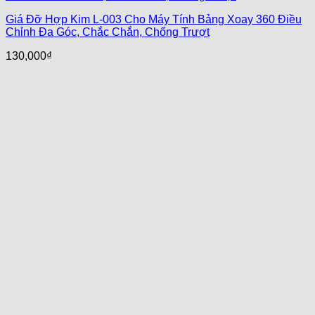
Giá Đỡ Hợp Kim L-003 Cho Máy Tính Bảng Xoay 360 Điều
Chỉnh Đa Góc, Chắc Chắn, Chống Trượt
130,000
₫