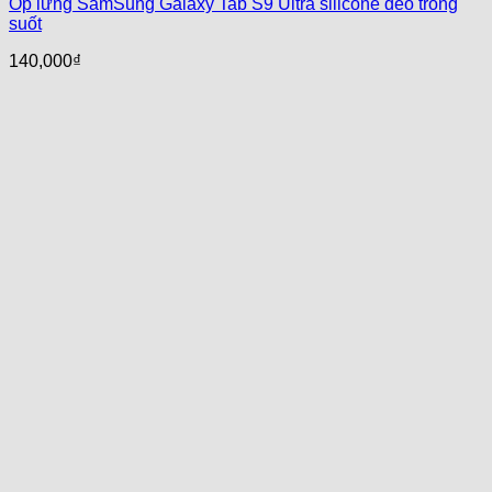
Ốp lưng SamSung Galaxy Tab S9 Ultra silicone dẻo trong
suốt
140,000
₫