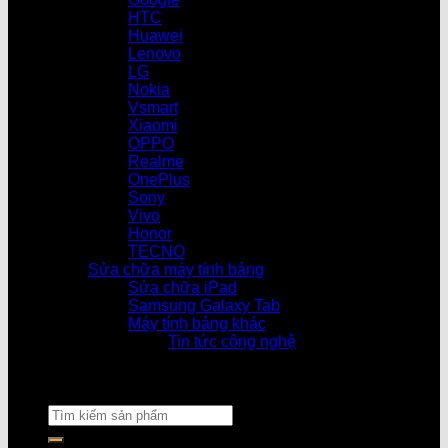
HTC
Huawei
Lenovo
LG
Nokia
Vsmart
Xiaomi
OPPO
Realme
OnePlus
Sony
Vivo
Honor
TECNO
Sửa chữa máy tính bảng
Sửa chữa iPad
Samsung Galaxy Tab
Máy tính bảng khác
Tin tức công nghệ
Cửa hàng l