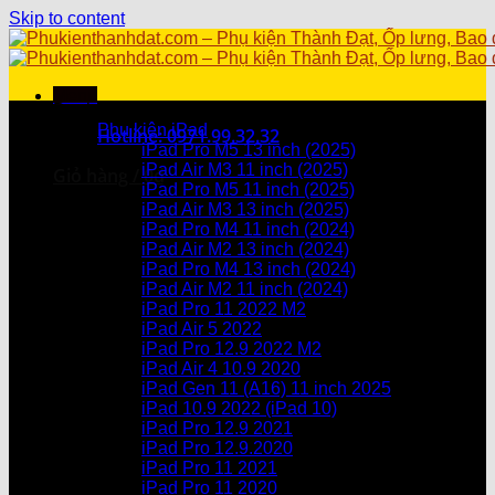
Skip to content
Menu
Danh mục sản phẩm
Phụ kiện iPad
Hotline: 0971.99.32.32
iPad Pro M5 13 inch (2025)
iPad Air M3 11 inch (2025)
Giỏ hàng /
0
₫
iPad Pro M5 11 inch (2025)
iPad Air M3 13 inch (2025)
Chưa có sản phẩm trong giỏ hàng.
iPad Pro M4 11 inch (2024)
iPad Air M2 13 inch (2024)
Giỏ hàng
iPad Pro M4 13 inch (2024)
iPad Air M2 11 inch (2024)
Chưa có sản phẩm trong giỏ hàng.
iPad Pro 11 2022 M2
iPad Air 5 2022
iPad Pro 12.9 2022 M2
iPad Air 4 10.9 2020
iPad Gen 11 (A16) 11 inch 2025
iPad 10.9 2022 (iPad 10)
iPad Pro 12.9 2021
iPad Pro 12.9.2020
iPad Pro 11 2021
iPad Pro 11 2020