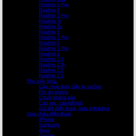
Realme 6 Pro
Realme 6
Realme 5 Pro
Realme 5i
Realme 5s
Realme 5
Realme 3 Pro
Realme 3
Realme 2 Pro
Realme 2
Realme C3
Realme C3i
Realme C2
Realme C1
Phụ kiện khác
Gậy chụp ảnh, Gậy tự sướng
Pin dự phòng
Chuột không dây
Cáp sạc, cáp kết nối
Giá đỡ điện thoại, máy tính bảng
Sửa chữa điện thoại
iPhone
Samsung
Asus
Google