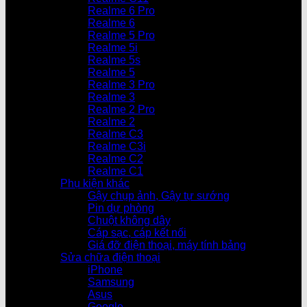
Realme 6 Pro
Realme 6
Realme 5 Pro
Realme 5i
Realme 5s
Realme 5
Realme 3 Pro
Realme 3
Realme 2 Pro
Realme 2
Realme C3
Realme C3i
Realme C2
Realme C1
Phụ kiện khác
Gậy chụp ảnh, Gậy tự sướng
Pin dự phòng
Chuột không dây
Cáp sạc, cáp kết nối
Giá đỡ điện thoại, máy tính bảng
Sửa chữa điện thoại
iPhone
Samsung
Asus
Google