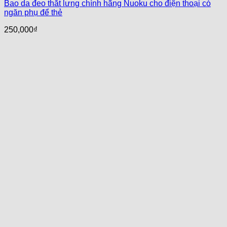
Bao da đeo thắt lưng chính hãng Nuoku cho điện thoại có
ngăn phụ để thẻ
250,000
₫