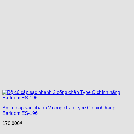
Bộ củ cáp sạc nhanh 2 cổng chân Type C chính hãng
Earldom ES-196
170,000
₫