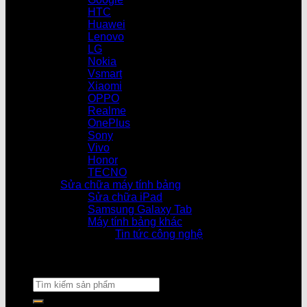
HTC
Huawei
Lenovo
LG
Nokia
Vsmart
Xiaomi
OPPO
Realme
OnePlus
Sony
Vivo
Honor
TECNO
Sửa chữa máy tính bảng
Sửa chữa iPad
Samsung Galaxy Tab
Máy tính bảng khác
Tin tức công nghệ
Cửa hàng làm việc t