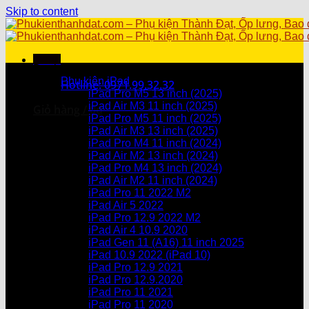
Skip to content
Menu
Danh mục sản phẩm
Phụ kiện iPad
Hotline: 0971.99.32.32
iPad Pro M5 13 inch (2025)
iPad Air M3 11 inch (2025)
Giỏ hàng /
0
₫
iPad Pro M5 11 inch (2025)
iPad Air M3 13 inch (2025)
Chưa có sản phẩm trong giỏ hàng.
iPad Pro M4 11 inch (2024)
iPad Air M2 13 inch (2024)
Giỏ hàng
iPad Pro M4 13 inch (2024)
iPad Air M2 11 inch (2024)
Chưa có sản phẩm trong giỏ hàng.
iPad Pro 11 2022 M2
iPad Air 5 2022
iPad Pro 12.9 2022 M2
iPad Air 4 10.9 2020
iPad Gen 11 (A16) 11 inch 2025
iPad 10.9 2022 (iPad 10)
iPad Pro 12.9 2021
iPad Pro 12.9.2020
iPad Pro 11 2021
iPad Pro 11 2020