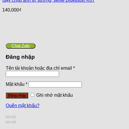
Gậy chụp ảnh tự sướng, selfie Bluetooth K07
140,000
₫
Chat Zalo
Đăng nhập
Tên tài khoản hoặc địa chỉ email
*
Mật khẩu
*
Ghi nhớ mật khẩu
Đăng nhập
Quên mật khẩu?