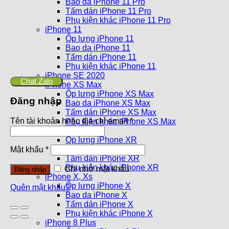
Bao da iPhone 11 Pro
Tấm dán iPhone 11 Pro
Phụ kiện khác iPhone 11 Pro
iPhone 11
Ốp lưng iPhone 11
Bao da iPhone 11
Tấm dán iPhone 11
Phụ kiện khác iPhone 11
iPhone SE 2020
Chat Zalo
iPhone XS Max
Ốp lưng iPhone XS Max
Đăng nhập
Bao da iPhone XS Max
Tấm dán iPhone XS Max
Tên tài khoản hoặc địa chỉ email
*
Phụ kiện khác iPhone XS Max
iPhone XR
Ốp lưng iPhone XR
Bao da iPhone XR
Mật khẩu
*
Tấm dán iPhone XR
Phụ kiện khác iPhone XR
Ghi nhớ mật khẩu
Đăng nhập
iPhone X, Xs
Ốp lưng iPhone X
Quên mật khẩu?
Bao da iPhone X
Tấm dán iPhone X
Phụ kiện khác iPhone X
iPhone 8 Plus