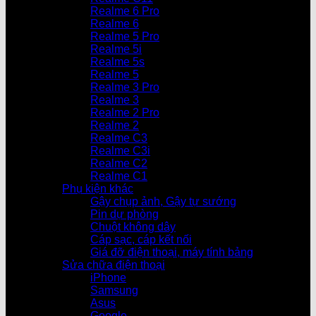
Realme 6 Pro
Realme 6
Realme 5 Pro
Realme 5i
Realme 5s
Realme 5
Realme 3 Pro
Realme 3
Realme 2 Pro
Realme 2
Realme C3
Realme C3i
Realme C2
Realme C1
Phụ kiện khác
Gậy chụp ảnh, Gậy tự sướng
Pin dự phòng
Chuột không dây
Cáp sạc, cáp kết nối
Giá đỡ điện thoại, máy tính bảng
Sửa chữa điện thoại
iPhone
Samsung
Asus
Google