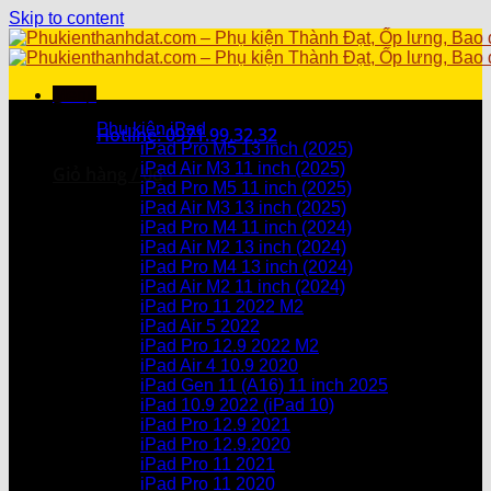
Skip to content
Menu
Danh mục sản phẩm
Phụ kiện iPad
Hotline: 0971.99.32.32
iPad Pro M5 13 inch (2025)
iPad Air M3 11 inch (2025)
Giỏ hàng /
0
₫
iPad Pro M5 11 inch (2025)
iPad Air M3 13 inch (2025)
Chưa có sản phẩm trong giỏ hàng.
iPad Pro M4 11 inch (2024)
iPad Air M2 13 inch (2024)
Giỏ hàng
iPad Pro M4 13 inch (2024)
iPad Air M2 11 inch (2024)
Chưa có sản phẩm trong giỏ hàng.
iPad Pro 11 2022 M2
iPad Air 5 2022
iPad Pro 12.9 2022 M2
iPad Air 4 10.9 2020
iPad Gen 11 (A16) 11 inch 2025
iPad 10.9 2022 (iPad 10)
iPad Pro 12.9 2021
iPad Pro 12.9.2020
iPad Pro 11 2021
iPad Pro 11 2020