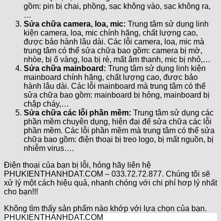
gồm: pin bị chai, phồng, sạc không vào, sạc không ra,
…
Sửa chữa camera, loa, mic:
Trung tâm sử dụng linh
kiện camera, loa, mic chính hãng, chất lượng cao,
được bảo hành lâu dài. Các lỗi camera, loa, mic mà
trung tâm có thể sửa chữa bao gồm: camera bị mờ,
nhòe, bị ố vàng, loa bị rè, mất âm thanh, mic bị nhỏ,…
Sửa chữa mainboard:
Trung tâm sử dụng linh kiện
mainboard chính hãng, chất lượng cao, được bảo
hành lâu dài. Các lỗi mainboard mà trung tâm có thể
sửa chữa bao gồm: mainboard bị hỏng, mainboard bị
chập cháy,…
Sửa chữa các lỗi phần mềm:
Trung tâm sử dụng các
phần mềm chuyên dụng, hiện đại để sửa chữa các lỗi
phần mềm. Các lỗi phần mềm mà trung tâm có thể sửa
chữa bao gồm: điện thoại bị treo logo, bị mất nguồn, bị
nhiễm virus….
Điện thoại của bạn bị lỗi, hỏng hãy liên hệ
PHUKIENTHANHDAT.COM – 033.72.72.877. Chúng tôi sẽ
xử lý một cách hiệu quả, nhanh chóng với chi phí hơp lý nhất
cho bạn!!!
Không tìm thấy sản phẩm nào khớp với lựa chọn của bạn.
PHUKIENTHANHDAT.COM