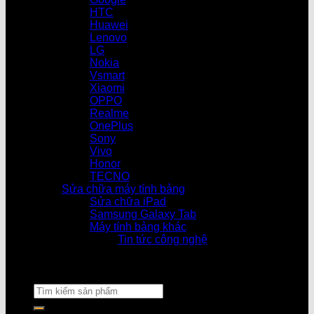
HTC
Huawei
Lenovo
LG
Nokia
Vsmart
Xiaomi
OPPO
Realme
OnePlus
Sony
Vivo
Honor
TECNO
Sửa chữa máy tính bảng
Sửa chữa iPad
Samsung Galaxy Tab
Máy tính bảng khác
Tin tức công nghệ
Cửa hàng l