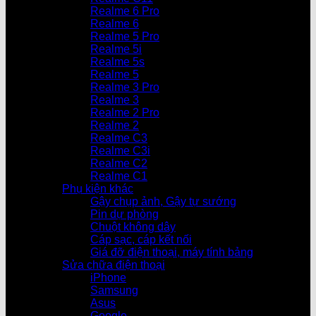
Realme 6 Pro
Realme 6
Realme 5 Pro
Realme 5i
Realme 5s
Realme 5
Realme 3 Pro
Realme 3
Realme 2 Pro
Realme 2
Realme C3
Realme C3i
Realme C2
Realme C1
Phụ kiện khác
Gậy chụp ảnh, Gậy tự sướng
Pin dự phòng
Chuột không dây
Cáp sạc, cáp kết nối
Giá đỡ điện thoại, máy tính bảng
Sửa chữa điện thoại
iPhone
Samsung
Asus
Google