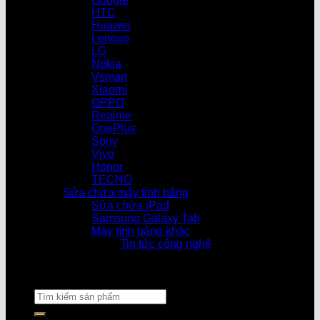
HTC
Huawei
Lenovo
LG
Nokia
Vsmart
Xiaomi
OPPO
Realme
OnePlus
Sony
Vivo
Honor
TECNO
Sửa chữa máy tính bảng
Sửa chữa iPad
Samsung Galaxy Tab
Máy tính bảng khác
Tin tức công nghệ
Cửa hàn