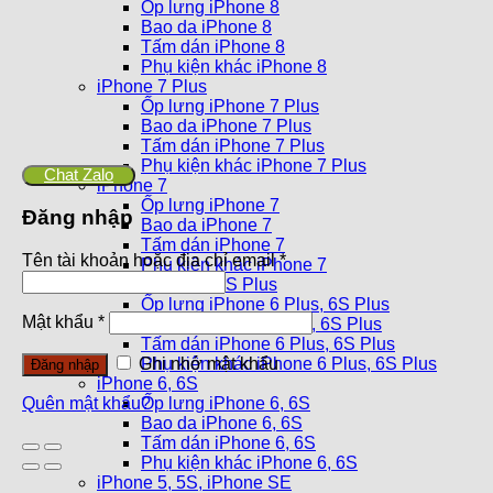
Ốp lưng iPhone 8
Bao da iPhone 8
Tấm dán iPhone 8
Phụ kiện khác iPhone 8
iPhone 7 Plus
Ốp lưng iPhone 7 Plus
Bao da iPhone 7 Plus
Tấm dán iPhone 7 Plus
Phụ kiện khác iPhone 7 Plus
Chat Zalo
iPhone 7
Ốp lưng iPhone 7
Đăng nhập
Bao da iPhone 7
Tấm dán iPhone 7
Tên tài khoản hoặc địa chỉ email
*
Phụ kiện khác iPhone 7
iPhone 6 Plus, 6S Plus
Ốp lưng iPhone 6 Plus, 6S Plus
Mật khẩu
*
Bao da iPhone 6 Plus, 6S Plus
Tấm dán iPhone 6 Plus, 6S Plus
Phụ kiện khác iPhone 6 Plus, 6S Plus
Ghi nhớ mật khẩu
Đăng nhập
iPhone 6, 6S
Ốp lưng iPhone 6, 6S
Quên mật khẩu?
Bao da iPhone 6, 6S
Tấm dán iPhone 6, 6S
Phụ kiện khác iPhone 6, 6S
iPhone 5, 5S, iPhone SE