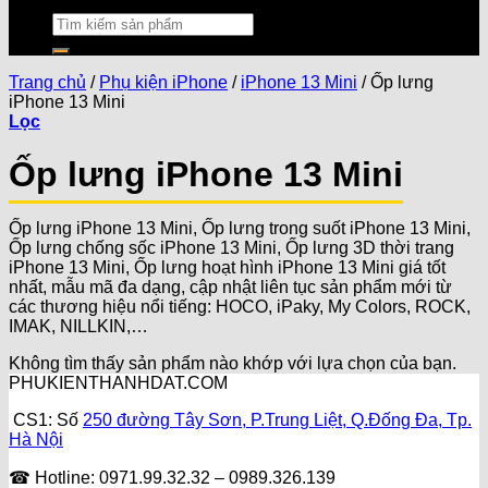
Trang chủ
/
Phụ kiện iPhone
/
iPhone 13 Mini
/
Ốp lưng
iPhone 13 Mini
Lọc
Ốp lưng iPhone 13 Mini
Ốp lưng iPhone 13 Mini, Ốp lưng trong suốt iPhone 13 Mini,
Ốp lưng chống sốc iPhone 13 Mini, Ốp lưng 3D thời trang
iPhone 13 Mini, Ốp lưng hoạt hình iPhone 13 Mini giá tốt
nhất, mẫu mã đa dạng, cập nhật liên tục sản phẩm mới từ
các thương hiệu nổi tiếng: HOCO, iPaky, My Colors, ROCK,
IMAK, NILLKIN,…
Không tìm thấy sản phẩm nào khớp với lựa chọn của bạn.
PHUKIENTHANHDAT.COM
CS1: Số
250 đường Tây Sơn, P.Trung Liệt, Q.Đống Đa, Tp.
Hà Nội
☎ Hotline: 0971.99.32.32 – 0989.326.139