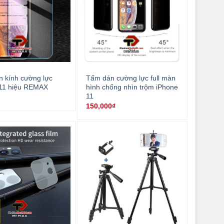
 kính cường lực
Tấm dán cường lực full màn
 11 hiệu REMAX
hình chống nhìn trộm iPhone
11
₫
150,000
₫