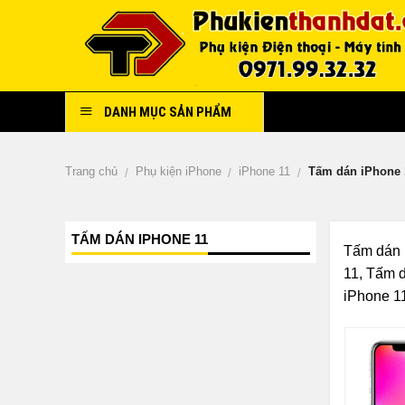
Skip
to
content
Cửa hàn
DANH MỤC SẢN PHẨM
Trang chủ
Phụ kiện iPhone
iPhone 11
Tấm dán iPhone 
/
/
/
TẤM DÁN IPHONE 11
Tấm dán 
11, Tấm 
iPhone 11