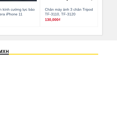
 kính cường lực bảo
Chân máy ảnh 3 chân Tripod
ra iPhone 11
TF-3110, TF-3120
₫
130,000
₫
MXH