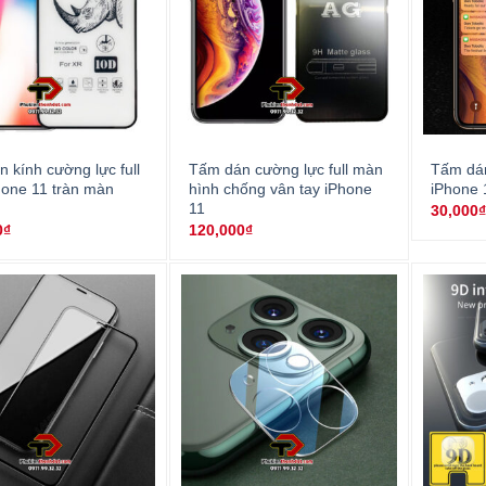
 kính cường lực full
Tấm dán cường lực full màn
Tấm dán
one 11 tràn màn
hình chống vân tay iPhone
iPhone
11
30,000
0
₫
120,000
₫