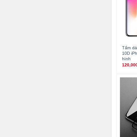
Tấm dán
10D iPh
hình
120,00