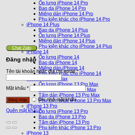
Ốp lưng iPhone 14 Pro
Bao da iPhone 14 Pro
Miếng dán iPhone 14 Pro
Phụ kiện khác cho iPhone 14 Pro
iPhone 14 Plus
Bao da iPhone 14 Plus
Ốp lưng iPhone 14 Plus
Miếng dán iPhone 14 Plus
Phụ kiện khác cho iPhone 14 Plus
Chat Zalo
iPhone 14
Ốp lưng iPhone 14
Đăng nhập
Bao da iPhone 14
Miếng dán iPhone 14
Tên tài khoản hoặc địa chỉ email
*
Phụ kiện khác cho iPhone 14
iPhone 13 Pro Max
Ốp lưng iPhone 13 Pro Max
Mật khẩu
*
Bao da iPhone 13 Pro Max
Tấm dán iPhone 13 Pro Max
Ghi nhớ mật khẩu
Đăng nhập
Phụ kiện khác iPhone 13 Pro Max
iPhone 13 Pro
Quên mật khẩu?
Ốp lưng iPhone 13 Pro
Bao da iPhone 13 Pro
Tấm dán iPhone 13 Pro
Phụ kiện khác iPhone 13 Pro
iPhone 13