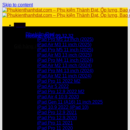
Skip to content
Menu
Danh mục sản phẩm
Phụ kiện iPad
Hotline: 0971.99.32.32
iPad Pro M5 13 inch (2025)
iPad Air M3 11 inch (2025)
Giỏ hàng /
0
₫
iPad Pro M5 11 inch (2025)
iPad Air M3 13 inch (2025)
Chưa có sản phẩm trong giỏ hàng.
iPad Pro M4 11 inch (2024)
iPad Air M2 13 inch (2024)
Giỏ hàng
iPad Pro M4 13 inch (2024)
iPad Air M2 11 inch (2024)
Chưa có sản phẩm trong giỏ hàng.
iPad Pro 11 2022 M2
iPad Air 5 2022
iPad Pro 12.9 2022 M2
iPad Air 4 10.9 2020
iPad Gen 11 (A16) 11 inch 2025
iPad 10.9 2022 (iPad 10)
iPad Pro 12.9 2021
iPad Pro 12.9.2020
iPad Pro 11 2021
iPad Pro 11 2020