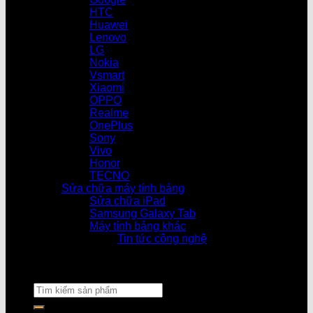
HTC
Huawei
Lenovo
LG
Nokia
Vsmart
Xiaomi
OPPO
Realme
OnePlus
Sony
Vivo
Honor
TECNO
Sửa chữa máy tính bảng
Sửa chữa iPad
Samsung Galaxy Tab
Máy tính bảng khác
Tin tức công nghệ
Cửa hàng làm việc từ 08h30 – 2