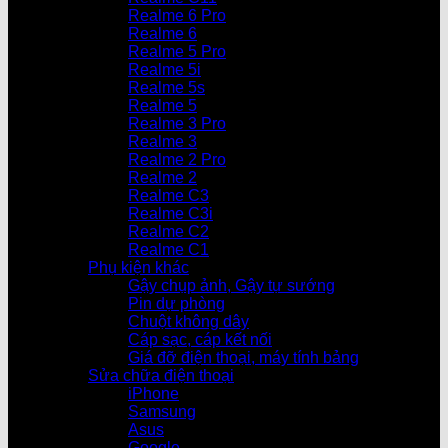
Realme 6 Pro
Realme 6
Realme 5 Pro
Realme 5i
Realme 5s
Realme 5
Realme 3 Pro
Realme 3
Realme 2 Pro
Realme 2
Realme C3
Realme C3i
Realme C2
Realme C1
Phụ kiện khác
Gậy chụp ảnh, Gậy tự sướng
Pin dự phòng
Chuột không dây
Cáp sạc, cáp kết nối
Giá đỡ điện thoại, máy tính bảng
Sửa chữa điện thoại
iPhone
Samsung
Asus
Google