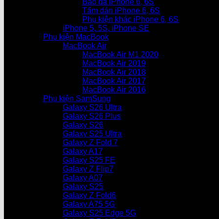
Bao da iPhone 6, 6S
Tấm dán iPhone 6, 6S
Phụ kiện khác iPhone 6, 6S
iPhone 5, 5S, iPhone SE
Phụ kiện MacBook
MacBook Air
MacBook Air M1 2020
MacBook Air 2019
MacBook Air 2018
MacBook Air 2017
MacBook Air 2016
Phụ kiện SamSung
Galaxy S26 Ultra
Galaxy S26 Plus
Galaxy S26
Galaxy S25 Ultra
Galaxy Z Fold 7
Galaxy A17
Galaxy S25 FE
Galaxy Z Flip7
Galaxy A07
Galaxy S25
Galaxy Z Fold6
Galaxy A75 5G
Galaxy S25 Edge 5G