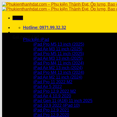
Skip
to
content
Menu
Hotline: 0971.99.32.32
Danh mục sản phẩm
Giỏ hàng /
0
₫
Phụ kiện iPad
iPad Pro M5 13 inch (2025)
Chưa có sản phẩm trong giỏ hàng.
iPad Air M3 11 inch (2025)
iPad Pro M5 11 inch (2025)
Giỏ hàng
iPad Air M3 13 inch (2025)
iPad Pro M4 11 inch (2024)
Chưa có sản phẩm trong giỏ hàng.
iPad Air M2 13 inch (2024)
iPad Pro M4 13 inch (2024)
iPad Air M2 11 inch (2024)
iPad Pro 11 2022 M2
iPad Air 5 2022
iPad Pro 12.9 2022 M2
iPad Air 4 10.9 2020
iPad Gen 11 (A16) 11 inch 2025
iPad 10.9 2022 (iPad 10)
iPad Pro 12.9 2021
iPad Pro 12.9.2020