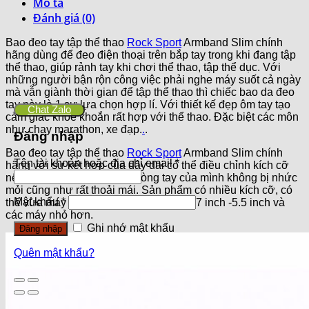
Mô tả
Đánh giá (0)
Bao đeo tay tập thể thao
Rock Sport
Armband Slim chính
hãng dùng để đeo điện thoại trên bắp tay trong khi đang tập
thể thao, giúp rảnh tay khi chơi thể thao, tập thể dục. Với
những người bận rộn công việc phải nghe máy suốt cả ngày
mà vẫn giành thời gian để tập thể thao thì chiếc bao da đeo
tay này là 1 sự lựa chọn hợp lí. Với thiết kế đẹp ôm tay tạo
Chat Zalo
cảm giác khỏe khoắn rất hợp với thể thao. Đặc biệt các môn
như chạy marathon, xe đạp.
.
.
Đăng nhập
Bao đeo tay tập thể thao
Rock Sport
Armband Slim chính
Tên tài khoản hoặc địa chỉ email
*
hãng với sự kết hợp của dây dai có thể điều chỉnh kích cỡ
nên bạn có thể an tâm với vòng tay của mình không bị nhức
mỏi cũng như rất thoải mái. Sản phẩm có nhiều kích cỡ, có
Mật khẩu
*
thể vừa máy có màn hình lớn như từ 4.7 inch -5.5 inch và
các máy nhỏ hơn.
Ghi nhớ mật khẩu
Đăng nhập
Quên mật khẩu?