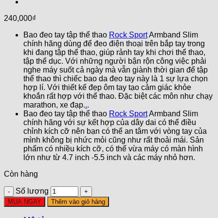
240,000
₫
Bao đeo tay tập thể thao
Rock Sport
Armband Slim
chính hãng dùng để đeo điện thoại trên bắp tay trong
khi đang tập thể thao, giúp rảnh tay khi chơi thể thao,
tập thể dục. Với những người bận rộn công việc phải
nghe máy suốt cả ngày mà vẫn giành thời gian để tập
thể thao thì chiếc bao da đeo tay này là 1 sự lựa chọn
hợp lí. Với thiết kế đẹp ôm tay tạo cảm giác khỏe
khoắn rất hợp với thể thao. Đặc biệt các môn như chạy
marathon, xe đạp.
.
.
Bao đeo tay tập thể thao
Rock Sport
Armband Slim
chính hãng với sự kết hợp của dây dai có thể điều
chỉnh kích cỡ nên bạn có thể an tâm với vòng tay của
mình không bị nhức mỏi cũng như rất thoải mái. Sản
phẩm có nhiều kích cỡ, có thể vừa máy có màn hình
lớn như từ 4.7 inch -5.5 inch và các máy nhỏ hơn.
Còn hàng
Số lượng
MUA NGAY
Thêm vào giỏ hàng