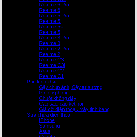
Realme 6 Pro
Realme 6
Realme 5 Pro
Realme 5i
Realme 5s
Realme 5
Realme 3 Pro
Realme 3
Realme 2 Pro
Realme 2
Realme C3
Realme C3i
Realme C2
Realme C1
Phụ kiện khác
Gậy chụp ảnh, Gậy tự sướng
Pin dự phòng
Chuột không dây
Cáp sạc, cáp kết nối
Giá đỡ điện thoại, máy tính bảng
Sửa chữa điện thoại
iPhone
Samsung
Asus
Google