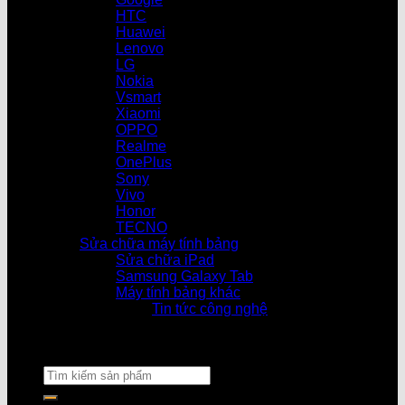
HTC
Huawei
Lenovo
LG
Nokia
Vsmart
Xiaomi
OPPO
Realme
OnePlus
Sony
Vivo
Honor
TECNO
Sửa chữa máy tính bảng
Sửa chữa iPad
Samsung Galaxy Tab
Máy tính bảng khác
Tin tức công nghệ
Cửa hàng làm việc từ 