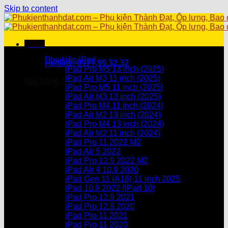
Skip to content
Menu
Danh mục sản phẩm
Phụ kiện iPad
Hotline: 0971.99.32.32
iPad Pro M5 13 inch (2025)
iPad Air M3 11 inch (2025)
Giỏ hàng /
0
₫
iPad Pro M5 11 inch (2025)
iPad Air M3 13 inch (2025)
Chưa có sản phẩm trong giỏ hàng.
iPad Pro M4 11 inch (2024)
iPad Air M2 13 inch (2024)
Giỏ hàng
iPad Pro M4 13 inch (2024)
iPad Air M2 11 inch (2024)
Chưa có sản phẩm trong giỏ hàng.
iPad Pro 11 2022 M2
iPad Air 5 2022
iPad Pro 12.9 2022 M2
iPad Air 4 10.9 2020
iPad Gen 11 (A16) 11 inch 2025
iPad 10.9 2022 (iPad 10)
iPad Pro 12.9 2021
iPad Pro 12.9.2020
iPad Pro 11 2021
iPad Pro 11 2020