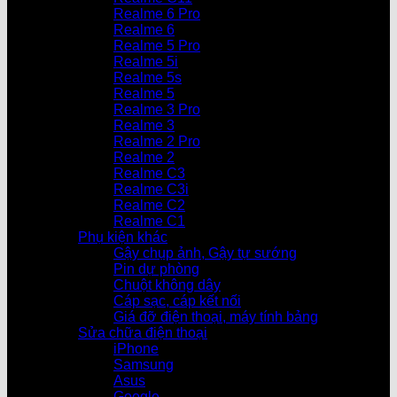
Realme 6 Pro
Realme 6
Realme 5 Pro
Realme 5i
Realme 5s
Realme 5
Realme 3 Pro
Realme 3
Realme 2 Pro
Realme 2
Realme C3
Realme C3i
Realme C2
Realme C1
Phụ kiện khác
Gậy chụp ảnh, Gậy tự sướng
Pin dự phòng
Chuột không dây
Cáp sạc, cáp kết nối
Giá đỡ điện thoại, máy tính bảng
Sửa chữa điện thoại
iPhone
Samsung
Asus
Google