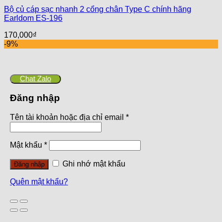
Bộ củ cáp sạc nhanh 2 cổng chân Type C chính hãng
Earldom ES-196
170,000
₫
-9%
Chat Zalo
Đăng nhập
Tên tài khoản hoặc địa chỉ email
*
Mật khẩu
*
Ghi nhớ mật khẩu
Đăng nhập
Quên mật khẩu?