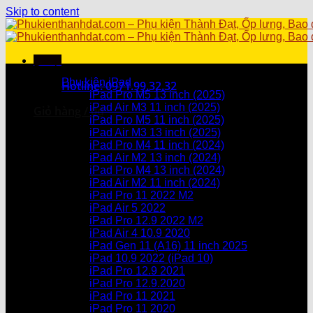
Skip to content
Menu
Danh mục sản phẩm
Phụ kiện iPad
Hotline: 0971.99.32.32
iPad Pro M5 13 inch (2025)
iPad Air M3 11 inch (2025)
Giỏ hàng /
0
₫
iPad Pro M5 11 inch (2025)
iPad Air M3 13 inch (2025)
Chưa có sản phẩm trong giỏ hàng.
iPad Pro M4 11 inch (2024)
iPad Air M2 13 inch (2024)
Giỏ hàng
iPad Pro M4 13 inch (2024)
iPad Air M2 11 inch (2024)
Chưa có sản phẩm trong giỏ hàng.
iPad Pro 11 2022 M2
iPad Air 5 2022
iPad Pro 12.9 2022 M2
iPad Air 4 10.9 2020
iPad Gen 11 (A16) 11 inch 2025
iPad 10.9 2022 (iPad 10)
iPad Pro 12.9 2021
iPad Pro 12.9.2020
iPad Pro 11 2021
iPad Pro 11 2020