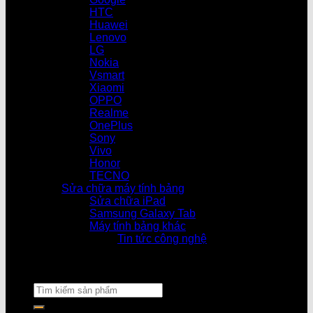
HTC
Huawei
Lenovo
LG
Nokia
Vsmart
Xiaomi
OPPO
Realme
OnePlus
Sony
Vivo
Honor
TECNO
Sửa chữa máy tính bảng
Sửa chữa iPad
Samsung Galaxy Tab
Máy tính bảng khác
Tin tức công nghệ
Cửa hàng làm