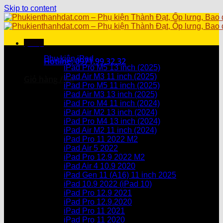
Skip to content
Menu
Danh mục sản phẩm
Phụ kiện iPad
Hotline: 0971.99.32.32
iPad Pro M5 13 inch (2025)
iPad Air M3 11 inch (2025)
Giỏ hàng /
0
₫
iPad Pro M5 11 inch (2025)
iPad Air M3 13 inch (2025)
Chưa có sản phẩm trong giỏ hàng.
iPad Pro M4 11 inch (2024)
iPad Air M2 13 inch (2024)
Giỏ hàng
iPad Pro M4 13 inch (2024)
iPad Air M2 11 inch (2024)
Chưa có sản phẩm trong giỏ hàng.
iPad Pro 11 2022 M2
iPad Air 5 2022
iPad Pro 12.9 2022 M2
iPad Air 4 10.9 2020
iPad Gen 11 (A16) 11 inch 2025
iPad 10.9 2022 (iPad 10)
iPad Pro 12.9 2021
iPad Pro 12.9.2020
iPad Pro 11 2021
iPad Pro 11 2020