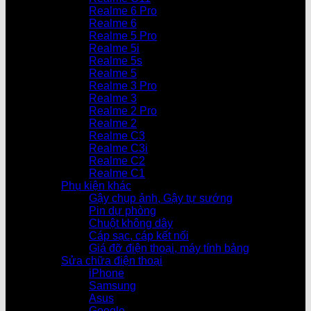
Realme 6 Pro
Realme 6
Realme 5 Pro
Realme 5i
Realme 5s
Realme 5
Realme 3 Pro
Realme 3
Realme 2 Pro
Realme 2
Realme C3
Realme C3i
Realme C2
Realme C1
Phụ kiện khác
Gậy chụp ảnh, Gậy tự sướng
Pin dự phòng
Chuột không dây
Cáp sạc, cáp kết nối
Giá đỡ điện thoại, máy tính bảng
Sửa chữa điện thoại
iPhone
Samsung
Asus
Google