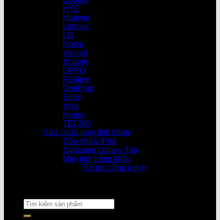
HTC
Huawei
Lenovo
LG
Nokia
Vsmart
Xiaomi
OPPO
Realme
OnePlus
Sony
Vivo
Honor
TECNO
Sửa chữa máy tính bảng
Sửa chữa iPad
Samsung Galaxy Tab
Máy tính bảng khác
Tin tức công nghệ
Cửa hà