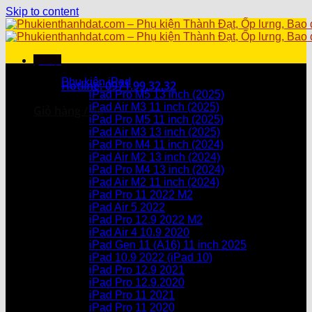
Skip to content
Menu
Danh mục sản phẩm
Phụ kiện iPad
Hotline: 0971.99.32.32
iPad Pro M5 13 inch (2025)
iPad Air M3 11 inch (2025)
Giỏ hàng /
0
₫
iPad Pro M5 11 inch (2025)
iPad Air M3 13 inch (2025)
Chưa có sản phẩm trong giỏ hàng.
iPad Pro M4 11 inch (2024)
iPad Air M2 13 inch (2024)
Giỏ hàng
iPad Pro M4 13 inch (2024)
iPad Air M2 11 inch (2024)
Chưa có sản phẩm trong giỏ hàng.
iPad Pro 11 2022 M2
iPad Air 5 2022
iPad Pro 12.9 2022 M2
iPad Air 4 10.9 2020
iPad Gen 11 (A16) 11 inch 2025
iPad 10.9 2022 (iPad 10)
iPad Pro 12.9 2021
iPad Pro 12.9.2020
iPad Pro 11 2021
iPad Pro 11 2020