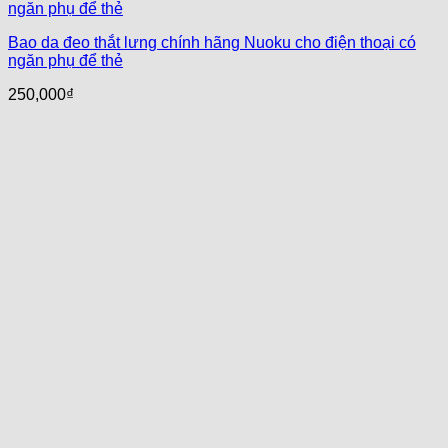
Bao da đeo thắt lưng chính hãng Nuoku cho điện thoại có
ngăn phụ để thẻ
250,000
₫