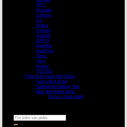
HTC
Huawei
Lenovo
LG
Nokia
Vsmart
Xiaomi
OPPO
Realme
OnePlus
Sony
Vivo
Honor
TECNO
Sửa chữa máy tính bảng
Sửa chữa iPad
Samsung Galaxy Tab
Máy tính bảng khác
Tin tức công nghệ
Cửa hàng làm việc 