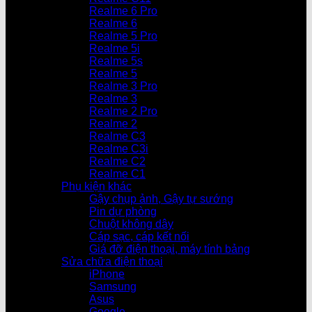
Realme 6 Pro
Realme 6
Realme 5 Pro
Realme 5i
Realme 5s
Realme 5
Realme 3 Pro
Realme 3
Realme 2 Pro
Realme 2
Realme C3
Realme C3i
Realme C2
Realme C1
Phụ kiện khác
Gậy chụp ảnh, Gậy tự sướng
Pin dự phòng
Chuột không dây
Cáp sạc, cáp kết nối
Giá đỡ điện thoại, máy tính bảng
Sửa chữa điện thoại
iPhone
Samsung
Asus
Google