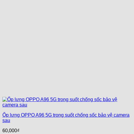
Ốp lưng OPPO A96 5G trong suốt chống sốc bảo vệ camera
sau
60,000
₫