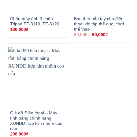
Chân máy ảnh 3 chân
Bao đeo bắp tay cho điện
Tripod TF-3110, TF-3120
thoại khi tập thể dục, chơi
thể thao
130,000
₫
Giá
Giá
80,000
₫
60,000
₫
gốc
hiện
là:
tại
80,000₫.
là:
60,000₫.
Giá đỡ Điện thoại – Máy
tính bảng chính hãng
XUNDD hợp kim nhôm cao
cấp
290,000
₫