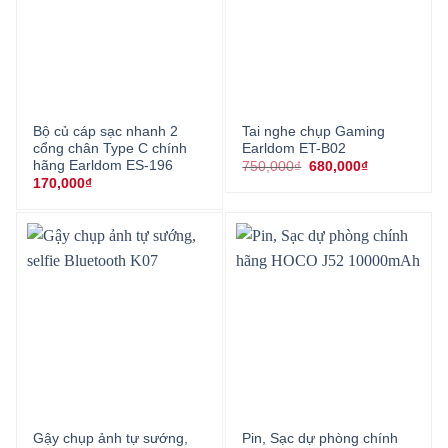
Bộ củ cáp sạc nhanh 2
Tai nghe chụp Gaming
cổng chân Type C chính
Earldom ET-B02
hãng Earldom ES-196
Giá
Giá
750,000
₫
680,000
₫
gốc
hiện
170,000
₫
là:
tại
750,000₫.
là:
680,000₫.
Gậy chụp ảnh tự sướng,
Pin, Sạc dự phòng chính