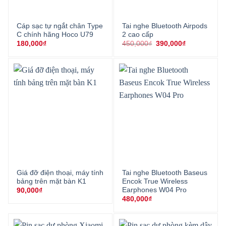
Cáp sạc tự ngắt chân Type
Tai nghe Bluetooth Airpods
C chính hãng Hoco U79
2 cao cấp
Giá
Giá
180,000
₫
450,000
₫
390,000
₫
gốc
hiện
là:
tại
450,000₫.
là:
390,000₫.
Giá đỡ điện thoại, máy tính
Tai nghe Bluetooth Baseus
bảng trên mặt bàn K1
Encok True Wireless
Earphones W04 Pro
90,000
₫
480,000
₫