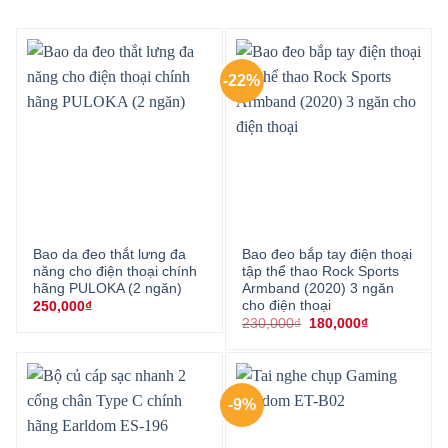
-22%
Bao da đeo thắt lưng đa
Bao đeo bắp tay điện thoại
năng cho điện thoại chính
tập thể thao Rock Sports
hãng PULOKA (2 ngăn)
Armband (2020) 3 ngăn
cho điện thoại
250,000
₫
Giá
Giá
230,000
₫
180,000
₫
gốc
hiện
là:
tại
230,000₫.
là:
180,000₫.
-9%