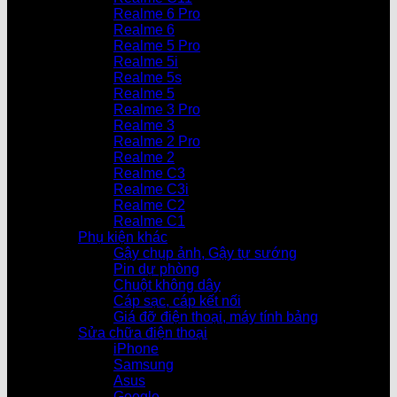
Realme 6 Pro
Realme 6
Realme 5 Pro
Realme 5i
Realme 5s
Realme 5
Realme 3 Pro
Realme 3
Realme 2 Pro
Realme 2
Realme C3
Realme C3i
Realme C2
Realme C1
Phụ kiện khác
Gậy chụp ảnh, Gậy tự sướng
Pin dự phòng
Chuột không dây
Cáp sạc, cáp kết nối
Giá đỡ điện thoại, máy tính bảng
Sửa chữa điện thoại
iPhone
Samsung
Asus
Google