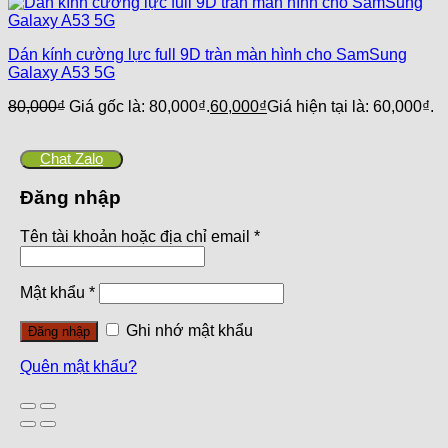
Dán kính cường lực full 9D tràn màn hình cho SamSung
Galaxy A53 5G
80,000
₫
Giá gốc là: 80,000₫.
60,000
₫
Giá hiện tại là: 60,000₫.
Chat Zalo
Đăng nhập
Tên tài khoản hoặc địa chỉ email
*
Mật khẩu
*
Ghi nhớ mật khẩu
Đăng nhập
Quên mật khẩu?