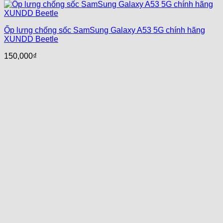
Ốp lưng chống sốc SamSung Galaxy A53 5G chính hãng
XUNDD Beetle
150,000
₫