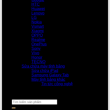
HTC
Huawei
Lenovo
LG
Nokia
Vsmart
Xiaomi
OPPO
Realme
OnePlus
Sony
Vivo
Honor
TECNO
Sửa chữa máy tính bảng
Sửa chữa iPad
Samsung Galaxy Tab
Máy tính bảng khác
Tin tức công nghệ
Cửa hàng