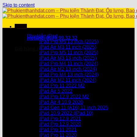
Skip to content
Menu
Danh mục sản phẩm
Phụ kiện iPad
Hotline: 0971.99.32.32
iPad Pro M5 13 inch (2025)
iPad Air M3 11 inch (2025)
Giỏ hàng /
0
₫
iPad Pro M5 11 inch (2025)
iPad Air M3 13 inch (2025)
Chưa có sản phẩm trong giỏ hàng.
iPad Pro M4 11 inch (2024)
iPad Air M2 13 inch (2024)
Giỏ hàng
iPad Pro M4 13 inch (2024)
iPad Air M2 11 inch (2024)
Chưa có sản phẩm trong giỏ hàng.
iPad Pro 11 2022 M2
iPad Air 5 2022
iPad Pro 12.9 2022 M2
iPad Air 4 10.9 2020
iPad Gen 11 (A16) 11 inch 2025
iPad 10.9 2022 (iPad 10)
iPad Pro 12.9 2021
iPad Pro 12.9.2020
iPad Pro 11 2021
iPad Pro 11 2020