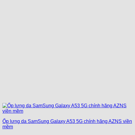
Ốp lưng da SamSung Galaxy A53 5G chính hãng AZNS viền
mềm