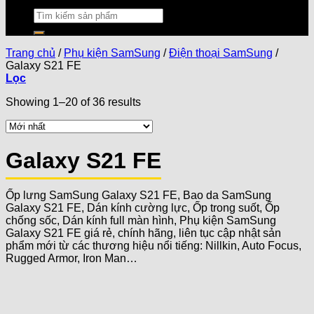
Trang chủ
/
Phụ kiện SamSung
/
Điện thoại SamSung
/
Galaxy S21 FE
Lọc
Showing 1–20 of 36 results
Galaxy S21 FE
Ốp lưng SamSung Galaxy S21 FE, Bao da SamSung
Galaxy S21 FE, Dán kính cường lực, Ốp trong suốt, Ốp
chống sốc, Dán kính full màn hình, Phụ kiện SamSung
Galaxy S21 FE giá rẻ, chính hãng, liên tục cập nhật sản
phẩm mới từ các thương hiệu nổi tiếng: Nillkin, Auto Focus,
Rugged Armor, Iron Man…