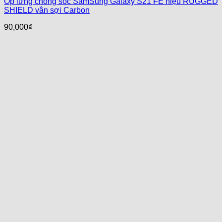
Ốp lưng chống sốc SamSung Galaxy S21 FE hiệu RUGGED
SHIELD vân sợi Carbon
90,000
₫