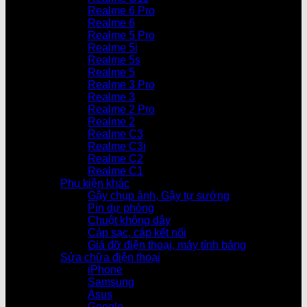
Realme 6 Pro
Realme 6
Realme 5 Pro
Realme 5i
Realme 5s
Realme 5
Realme 3 Pro
Realme 3
Realme 2 Pro
Realme 2
Realme C3
Realme C3i
Realme C2
Realme C1
Phụ kiện khác
Gậy chụp ảnh, Gậy tự sướng
Pin dự phòng
Chuột không dây
Cáp sạc, cáp kết nối
Giá đỡ điện thoại, máy tính bảng
Sửa chữa điện thoại
iPhone
Samsung
Asus
Google