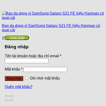
Bao da dạng ví SamSung Galaxy S21 FE hiệu Hanman có
quai cài
Chat Zalo
150,000
₫
Đăng nhập
Tên tài khoản hoặc địa chỉ email
*
Mật khẩu
*
Ghi nhớ mật khẩu
Đăng nhập
Quên mật khẩu?