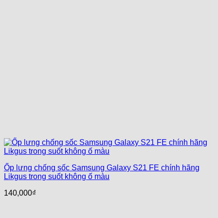
Ốp lưng chống sốc Samsung Galaxy S21 FE chính hãng
Likgus trong suốt không ố màu
140,000
₫