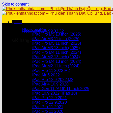
Skip to content
Menu
Danh mục sản phẩm
Phụ kiện iPad
Hotline: 0971.99.32.32
iPad Pro M5 13 inch (2025)
iPad Air M3 11 inch (2025)
Giỏ hàng /
0
₫
iPad Pro M5 11 inch (2025)
iPad Air M3 13 inch (2025)
Chưa có sản phẩm trong giỏ hàng.
iPad Pro M4 11 inch (2024)
iPad Air M2 13 inch (2024)
Giỏ hàng
iPad Pro M4 13 inch (2024)
iPad Air M2 11 inch (2024)
Chưa có sản phẩm trong giỏ hàng.
iPad Pro 11 2022 M2
iPad Air 5 2022
iPad Pro 12.9 2022 M2
iPad Air 4 10.9 2020
iPad Gen 11 (A16) 11 inch 2025
iPad 10.9 2022 (iPad 10)
iPad Pro 12.9 2021
iPad Pro 12.9.2020
iPad Pro 11 2021
iPad Pro 11 2020