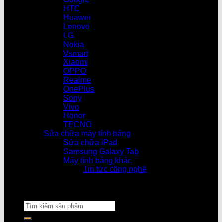
HTC
Huawei
Lenovo
LG
Nokia
Vsmart
Xiaomi
OPPO
Realme
OnePlus
Sony
Vivo
Honor
TECNO
Sửa chữa máy tính bảng
Sửa chữa iPad
Samsung Galaxy Tab
Máy tính bảng khác
Tin tức công nghệ
Cửa hàn