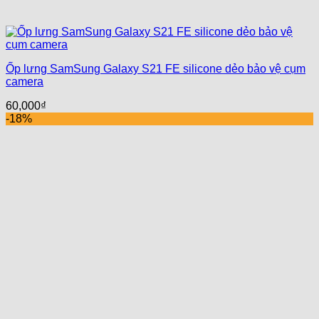
Ốp lưng SamSung Galaxy S21 FE silicone dẻo bảo vệ cụm
camera
60,000
₫
-18%