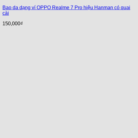
Bao da dạng ví OPPO Realme 7 Pro hiệu Hanman có quai
cài
150,000
₫