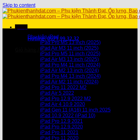
Skip to content
Menu
Danh mục sản phẩm
Phụ kiện iPad
Hotline: 0971.99.32.32
iPad Pro M5 13 inch (2025)
iPad Air M3 11 inch (2025)
Giỏ hàng /
0
₫
iPad Pro M5 11 inch (2025)
iPad Air M3 13 inch (2025)
Chưa có sản phẩm trong giỏ hàng.
iPad Pro M4 11 inch (2024)
iPad Air M2 13 inch (2024)
Giỏ hàng
iPad Pro M4 13 inch (2024)
iPad Air M2 11 inch (2024)
Chưa có sản phẩm trong giỏ hàng.
iPad Pro 11 2022 M2
iPad Air 5 2022
iPad Pro 12.9 2022 M2
iPad Air 4 10.9 2020
iPad Gen 11 (A16) 11 inch 2025
iPad 10.9 2022 (iPad 10)
iPad Pro 12.9 2021
iPad Pro 12.9.2020
iPad Pro 11 2021
iPad Pro 11 2020