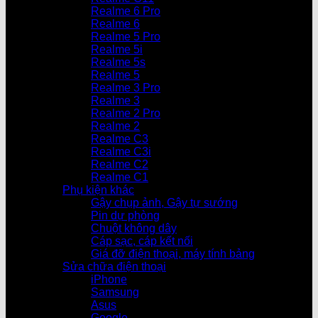
Realme 6 Pro
Realme 6
Realme 5 Pro
Realme 5i
Realme 5s
Realme 5
Realme 3 Pro
Realme 3
Realme 2 Pro
Realme 2
Realme C3
Realme C3i
Realme C2
Realme C1
Phụ kiện khác
Gậy chụp ảnh, Gậy tự sướng
Pin dự phòng
Chuột không dây
Cáp sạc, cáp kết nối
Giá đỡ điện thoại, máy tính bảng
Sửa chữa điện thoại
iPhone
Samsung
Asus
Google