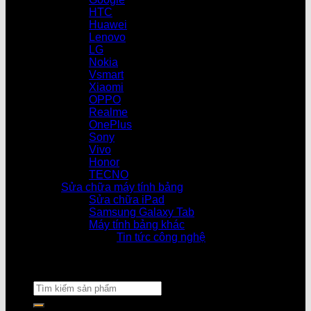
HTC
Huawei
Lenovo
LG
Nokia
Vsmart
Xiaomi
OPPO
Realme
OnePlus
Sony
Vivo
Honor
TECNO
Sửa chữa máy tính bảng
Sửa chữa iPad
Samsung Galaxy Tab
Máy tính bảng khác
Tin tức công nghệ
Cửa hàng làm