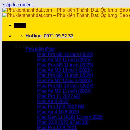
Skip to content
Menu
Hotline: 0971.99.32.32
Danh mục sản phẩm
Giỏ hàng /
0
₫
Phụ kiện iPad
iPad Pro M5 13 inch (2025)
Chưa có sản phẩm trong giỏ hàng.
iPad Air M3 11 inch (2025)
iPad Pro M5 11 inch (2025)
Giỏ hàng
iPad Air M3 13 inch (2025)
iPad Pro M4 11 inch (2024)
Chưa có sản phẩm trong giỏ hàng.
iPad Air M2 13 inch (2024)
iPad Pro M4 13 inch (2024)
iPad Air M2 11 inch (2024)
iPad Pro 11 2022 M2
iPad Air 5 2022
iPad Pro 12.9 2022 M2
iPad Air 4 10.9 2020
iPad Gen 11 (A16) 11 inch 2025
iPad 10.9 2022 (iPad 10)
iPad Pro 12.9 2021