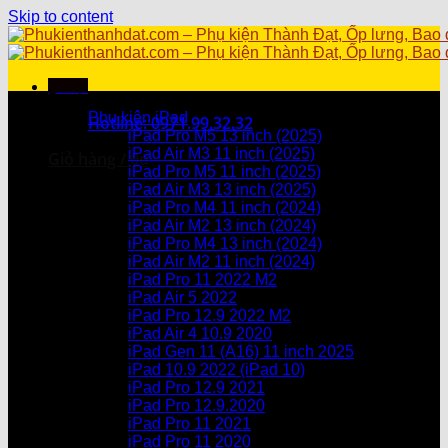
Skip to content
Menu
Danh mục sản phẩm
Phụ kiện iPad
Hotline: 0971.99.32.32
iPad Pro M5 13 inch (2025)
iPad Air M3 11 inch (2025)
Giỏ hàng /
0
₫
iPad Pro M5 11 inch (2025)
iPad Air M3 13 inch (2025)
Chưa có sản phẩm trong giỏ hàng.
iPad Pro M4 11 inch (2024)
iPad Air M2 13 inch (2024)
Giỏ hàng
iPad Pro M4 13 inch (2024)
iPad Air M2 11 inch (2024)
Chưa có sản phẩm trong giỏ hàng.
iPad Pro 11 2022 M2
iPad Air 5 2022
iPad Pro 12.9 2022 M2
iPad Air 4 10.9 2020
iPad Gen 11 (A16) 11 inch 2025
iPad 10.9 2022 (iPad 10)
iPad Pro 12.9 2021
iPad Pro 12.9.2020
iPad Pro 11 2021
iPad Pro 11 2020