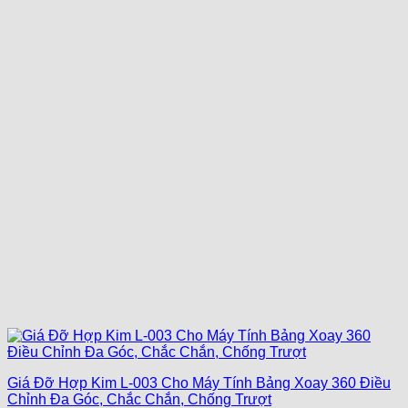
Giá Đỡ Hợp Kim L-003 Cho Máy Tính Bảng Xoay 360 Điều
Chỉnh Đa Góc, Chắc Chắn, Chống Trượt