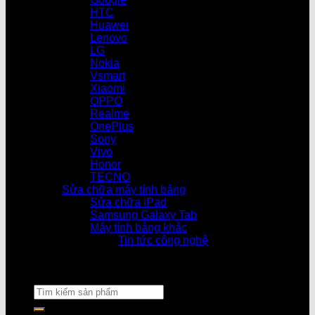
HTC
Huawei
Lenovo
LG
Nokia
Vsmart
Xiaomi
OPPO
Realme
OnePlus
Sony
Vivo
Honor
TECNO
Sửa chữa máy tính bảng
Sửa chữa iPad
Samsung Galaxy Tab
Máy tính bảng khác
Tin tức công nghệ
Cửa hàng là