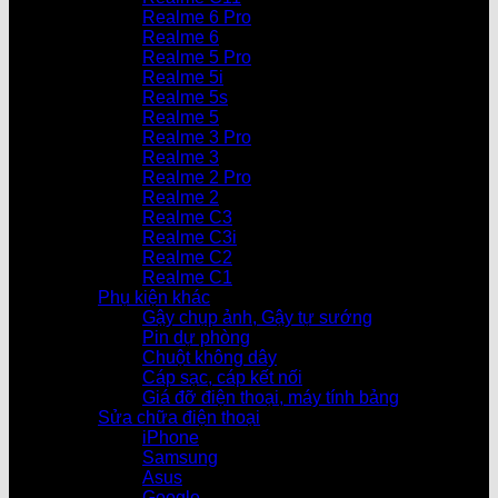
Realme 6 Pro
Realme 6
Realme 5 Pro
Realme 5i
Realme 5s
Realme 5
Realme 3 Pro
Realme 3
Realme 2 Pro
Realme 2
Realme C3
Realme C3i
Realme C2
Realme C1
Phụ kiện khác
Gậy chụp ảnh, Gậy tự sướng
Pin dự phòng
Chuột không dây
Cáp sạc, cáp kết nối
Giá đỡ điện thoại, máy tính bảng
Sửa chữa điện thoại
iPhone
Samsung
Asus
Google