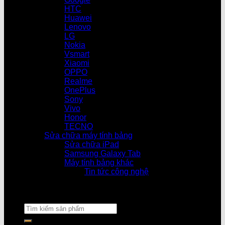
HTC
Huawei
Lenovo
LG
Nokia
Vsmart
Xiaomi
OPPO
Realme
OnePlus
Sony
Vivo
Honor
TECNO
Sửa chữa máy tính bảng
Sửa chữa iPad
Samsung Galaxy Tab
Máy tính bảng khác
Tin tức công nghệ
Cửa hà