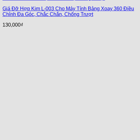
Giá Đỡ Hợp Kim L-003 Cho Máy Tính Bảng Xoay 360 Điều
Chỉnh Đa Góc, Chắc Chắn, Chống Trượt
130,000
₫