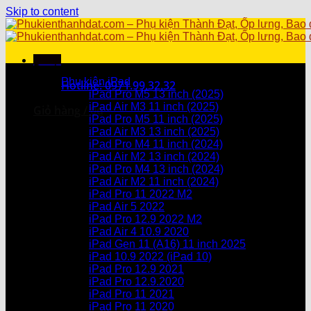
Skip to content
Menu
Danh mục sản phẩm
Phụ kiện iPad
Hotline: 0971.99.32.32
iPad Pro M5 13 inch (2025)
iPad Air M3 11 inch (2025)
Giỏ hàng /
0
₫
iPad Pro M5 11 inch (2025)
iPad Air M3 13 inch (2025)
Chưa có sản phẩm trong giỏ hàng.
iPad Pro M4 11 inch (2024)
iPad Air M2 13 inch (2024)
Giỏ hàng
iPad Pro M4 13 inch (2024)
iPad Air M2 11 inch (2024)
Chưa có sản phẩm trong giỏ hàng.
iPad Pro 11 2022 M2
iPad Air 5 2022
iPad Pro 12.9 2022 M2
iPad Air 4 10.9 2020
iPad Gen 11 (A16) 11 inch 2025
iPad 10.9 2022 (iPad 10)
iPad Pro 12.9 2021
iPad Pro 12.9.2020
iPad Pro 11 2021
iPad Pro 11 2020