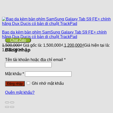
Bao da kèm bàn phím SamSung Galaxy Tab S9 FE+ chính
hãng Dux Ducis có bàn di chuột TrackPad
Chat Zalo
1,500,000
₫
Giá gốc là: 1,500,000₫.
1,200,000
₫
Giá hiện tại là:
Đăng nhập
1,200,000₫.
Tên tài khoản hoặc địa chỉ email
*
Mật khẩu
*
Ghi nhớ mật khẩu
Đăng nhập
Quên mật khẩu?