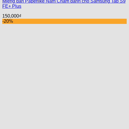
Miếng dán Paperlike Nam Châm dành cho Samsung Tab S9
FE+ Plus
150,000
₫
-20%