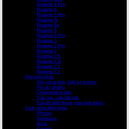
Realme 6 Pro
Realme 6
Realme 5 Pro
Realme 5i
Realme 5s
Realme 5
Realme 3 Pro
Realme 3
Realme 2 Pro
Realme 2
Realme C3
Realme C3i
Realme C2
Realme C1
Phụ kiện khác
Gậy chụp ảnh, Gậy tự sướng
Pin dự phòng
Chuột không dây
Cáp sạc, cáp kết nối
Giá đỡ điện thoại, máy tính bảng
Sửa chữa điện thoại
iPhone
Samsung
Asus
Google