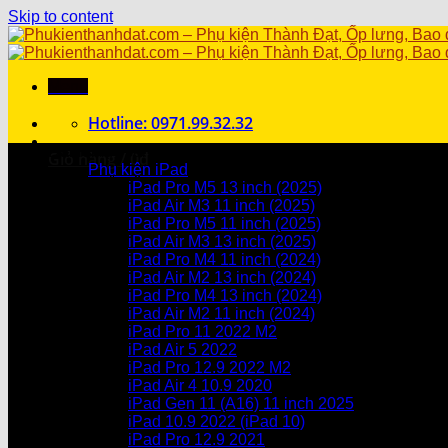
Skip to content
Menu
Hotline: 0971.99.32.32
Danh mục sản phẩm
Giỏ hàng /
0
₫
Phụ kiện iPad
iPad Pro M5 13 inch (2025)
Chưa có sản phẩm trong giỏ hàng.
iPad Air M3 11 inch (2025)
iPad Pro M5 11 inch (2025)
Giỏ hàng
iPad Air M3 13 inch (2025)
iPad Pro M4 11 inch (2024)
Chưa có sản phẩm trong giỏ hàng.
iPad Air M2 13 inch (2024)
iPad Pro M4 13 inch (2024)
iPad Air M2 11 inch (2024)
iPad Pro 11 2022 M2
iPad Air 5 2022
iPad Pro 12.9 2022 M2
iPad Air 4 10.9 2020
iPad Gen 11 (A16) 11 inch 2025
iPad 10.9 2022 (iPad 10)
iPad Pro 12.9 2021