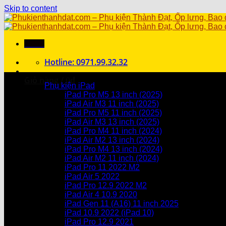
Skip to content
Menu
Hotline: 0971.99.32.32
Danh mục sản phẩm
Giỏ hàng /
0
₫
Phụ kiện iPad
iPad Pro M5 13 inch (2025)
Chưa có sản phẩm trong giỏ hàng.
iPad Air M3 11 inch (2025)
iPad Pro M5 11 inch (2025)
Giỏ hàng
iPad Air M3 13 inch (2025)
iPad Pro M4 11 inch (2024)
Chưa có sản phẩm trong giỏ hàng.
iPad Air M2 13 inch (2024)
iPad Pro M4 13 inch (2024)
iPad Air M2 11 inch (2024)
iPad Pro 11 2022 M2
iPad Air 5 2022
iPad Pro 12.9 2022 M2
iPad Air 4 10.9 2020
iPad Gen 11 (A16) 11 inch 2025
iPad 10.9 2022 (iPad 10)
iPad Pro 12.9 2021