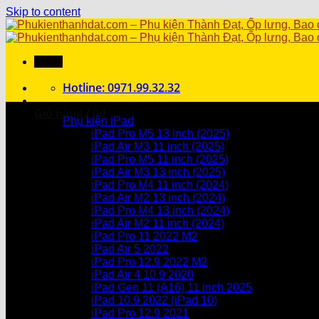
Skip to content
Menu
Hotline: 0971.99.32.32
Danh mục sản phẩm
Giỏ hàng /
0
₫
Phụ kiện iPad
iPad Pro M5 13 inch (2025)
Chưa có sản phẩm trong giỏ hàng.
iPad Air M3 11 inch (2025)
iPad Pro M5 11 inch (2025)
Giỏ hàng
iPad Air M3 13 inch (2025)
iPad Pro M4 11 inch (2024)
Chưa có sản phẩm trong giỏ hàng.
iPad Air M2 13 inch (2024)
iPad Pro M4 13 inch (2024)
iPad Air M2 11 inch (2024)
iPad Pro 11 2022 M2
iPad Air 5 2022
iPad Pro 12.9 2022 M2
iPad Air 4 10.9 2020
iPad Gen 11 (A16) 11 inch 2025
iPad 10.9 2022 (iPad 10)
iPad Pro 12.9 2021