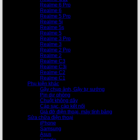
Realme 6 Pro
Realme 6
Realme 5 Pro
Realme 5i
Realme 5s
Realme 5
Realme 3 Pro
Realme 3
Realme 2 Pro
Realme 2
Realme C3
Realme C3i
Realme C2
Realme C1
Phụ kiện khác
Gậy chụp ảnh, Gậy tự sướng
Pin dự phòng
Chuột không dây
Cáp sạc, cáp kết nối
Giá đỡ điện thoại, máy tính bảng
Sửa chữa điện thoại
iPhone
Samsung
Asus
Google