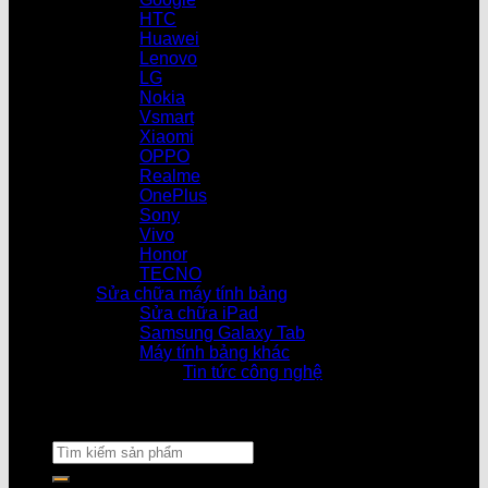
HTC
Huawei
Lenovo
LG
Nokia
Vsmart
Xiaomi
OPPO
Realme
OnePlus
Sony
Vivo
Honor
TECNO
Sửa chữa máy tính bảng
Sửa chữa iPad
Samsung Galaxy Tab
Máy tính bảng khác
Tin tức công nghệ
Cửa hàng l