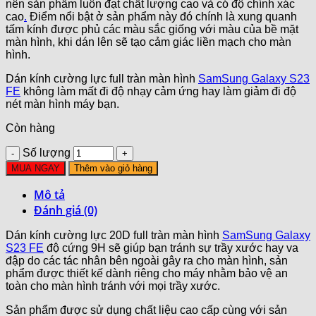
nên sản phẩm luôn đạt chất lượng cao và có độ chính xác
cao
.
Điểm nổi bật ở sản phẩm này đó chính là xung quanh
tấm kính được phủ các màu sắc giống với màu của bề mặt
màn hình, khi dán lên sẽ tạo cảm giác liền mạch cho màn
hình.
Dán kính cường lực full tràn màn hình
SamSung Galaxy S23
FE
không làm mất đi độ nhạy cảm ứng hay làm giảm đi độ
nét màn hình máy bạn.
Còn hàng
Số lượng
MUA NGAY
Thêm vào giỏ hàng
Mô tả
Đánh giá (0)
Dán kính cường lực 20D full tràn màn hình
SamSung Galaxy
S23 FE
độ cứng 9H sẽ giúp bạn tránh sự trầy xước hay va
đập do các tác nhân bên ngoài gây ra cho màn hình, sản
phẩm được thiết kế dành riêng cho máy nhằm bảo vệ an
toàn cho màn hình tránh với mọi trầy xước.
Sản phẩm được sử dụng chất liệu cao cấp cùng với sản