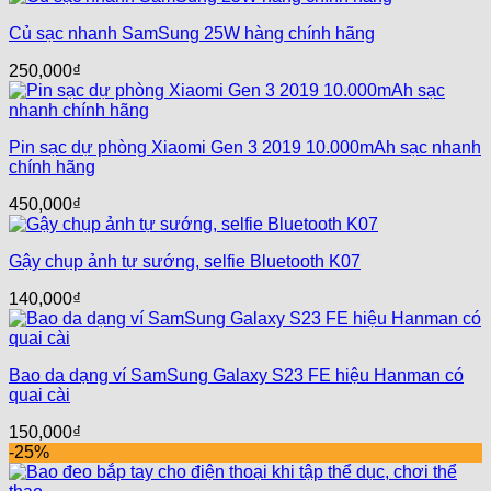
Củ sạc nhanh SamSung 25W hàng chính hãng
250,000
₫
Pin sạc dự phòng Xiaomi Gen 3 2019 10.000mAh sạc nhanh
chính hãng
450,000
₫
Gậy chụp ảnh tự sướng, selfie Bluetooth K07
140,000
₫
Bao da dạng ví SamSung Galaxy S23 FE hiệu Hanman có
quai cài
150,000
₫
-25%