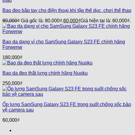
Bao đeo bắp tay cho điện thoại khi tập thể dục, chơi thể thao
80,000
₫
Giá gốc là: 80,000₫.
60,000
₫
Giá hiện tại là: 60,000₫.
Bao da dạng ví cho SamSung Galaxy S23 FE chính hãng
Forwenw
180,000
₫
Bao da đeo thắt lưng chính hãng Nuoku
250,000
₫
Ốp lưng SamSung Galaxy S23 FE trong suốt chống sốc bảo
vệ camera sau
60,000
₫