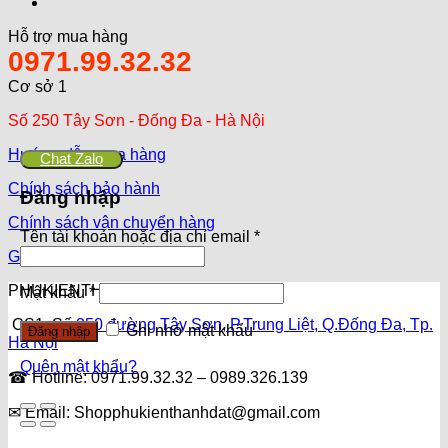
Hỗ trợ mua hàng
0971.99.32.32
Cơ sở 1
Số 250 Tây Sơn - Đống Đa - Hà Nội
Hướng dẫn mua hàng
Chat Zalo
Chính sách bảo hành
Đăng nhập
Chính sách vận chuyển hàng
Tên tài khoản hoặc địa chỉ email
*
Giới thiệu
PHUKIENTHANHDAT.COM
Mật khẩu
*
CS1: Số
250 đường Tây Sơn, P.Trung Liệt, Q.Đống Đa, Tp.
Ghi nhớ mật khẩu
Đăng nhập
Hà Nội
Quên mật khẩu?
☎ Hotline: 0971.99.32.32 – 0989.326.139
✉ Email: Shopphukienthanhdat@gmail.com