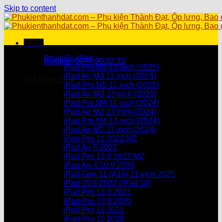
Skip to content
Menu
Danh mục sản phẩm
Phụ kiện iPad
Hotline: 0971.99.32.32
iPad Pro M5 13 inch (2025)
iPad Air M3 11 inch (2025)
Giỏ hàng /
0
₫
iPad Pro M5 11 inch (2025)
iPad Air M3 13 inch (2025)
Chưa có sản phẩm trong giỏ hàng.
iPad Pro M4 11 inch (2024)
iPad Air M2 13 inch (2024)
Giỏ hàng
iPad Pro M4 13 inch (2024)
iPad Air M2 11 inch (2024)
Chưa có sản phẩm trong giỏ hàng.
iPad Pro 11 2022 M2
iPad Air 5 2022
iPad Pro 12.9 2022 M2
iPad Air 4 10.9 2020
iPad Gen 11 (A16) 11 inch 2025
iPad 10.9 2022 (iPad 10)
iPad Pro 12.9 2021
iPad Pro 12.9.2020
iPad Pro 11 2021
iPad Pro 11 2020