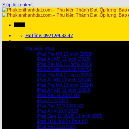
Skip to content
Menu
Hotline: 0971.99.32.32
Danh mục sản phẩm
Giỏ hàng /
0
₫
Phụ kiện iPad
iPad Pro M5 13 inch (2025)
Chưa có sản phẩm trong giỏ hàng.
iPad Air M3 11 inch (2025)
iPad Pro M5 11 inch (2025)
Giỏ hàng
iPad Air M3 13 inch (2025)
iPad Pro M4 11 inch (2024)
Chưa có sản phẩm trong giỏ hàng.
iPad Air M2 13 inch (2024)
iPad Pro M4 13 inch (2024)
iPad Air M2 11 inch (2024)
iPad Pro 11 2022 M2
iPad Air 5 2022
iPad Pro 12.9 2022 M2
iPad Air 4 10.9 2020
iPad Gen 11 (A16) 11 inch 2025
iPad 10.9 2022 (iPad 10)
iPad Pro 12.9 2021