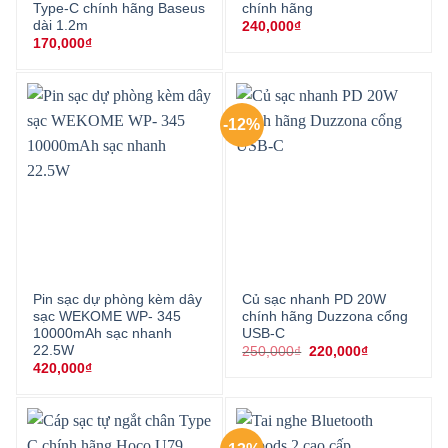
Type-C chính hãng Baseus
chính hãng
dài 1.2m
240,000
₫
170,000
₫
-12%
Pin sạc dự phòng kèm dây
Củ sạc nhanh PD 20W
sạc WEKOME WP- 345
chính hãng Duzzona cổng
10000mAh sạc nhanh
USB-C
22.5W
Giá
Giá
250,000
₫
220,000
₫
gốc
hiện
420,000
₫
là:
tại
250,000₫.
là:
220,000₫.