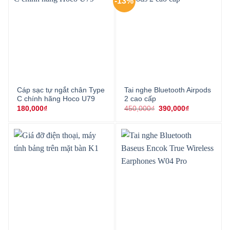
-13%
Cáp sạc tự ngắt chân Type
Tai nghe Bluetooth Airpods
C chính hãng Hoco U79
2 cao cấp
Giá
Giá
180,000
₫
450,000
₫
390,000
₫
gốc
hiện
là:
tại
450,000₫.
là:
390,000₫.