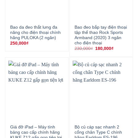
Bao da đeo thắt lưng đa
Bao đeo bắp tay điện thoại
năng cho điện thoại chính
tập thể thao Rock Sports
hãng PULOKA (2 ngăn)
Armband (2020) 3 ngăn
cho điện thoại
250,000
₫
Giá
Giá
230,000
₫
180,000
₫
gốc
hiện
là:
tại
230,000₫.
là:
180,000₫.
Giá đỡ iPad – Máy tính
Bộ củ cáp sạc nhanh 2
bảng cao cấp chính hãng
cổng chân Type C chính
KUKE Z12 gấp gọn tiện lợi
hãng Earldom ES-196