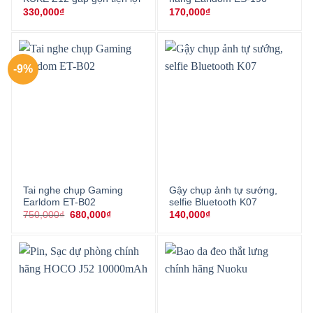
330,000
₫
170,000
₫
-9%
Tai nghe chụp Gaming
Gậy chụp ảnh tự sướng,
Earldom ET-B02
selfie Bluetooth K07
Giá
Giá
750,000
₫
680,000
₫
140,000
₫
gốc
hiện
là:
tại
750,000₫.
là:
680,000₫.