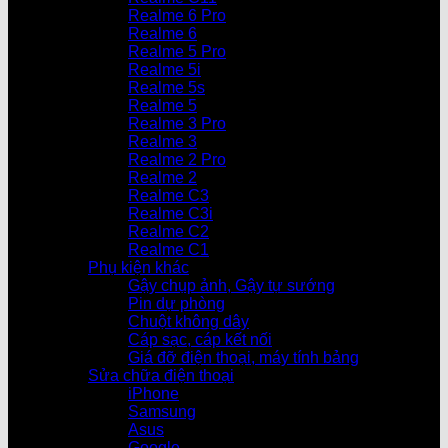
Realme 6 Pro
Realme 6
Realme 5 Pro
Realme 5i
Realme 5s
Realme 5
Realme 3 Pro
Realme 3
Realme 2 Pro
Realme 2
Realme C3
Realme C3i
Realme C2
Realme C1
Phụ kiện khác
Gậy chụp ảnh, Gậy tự sướng
Pin dự phòng
Chuột không dây
Cáp sạc, cáp kết nối
Giá đỡ điện thoại, máy tính bảng
Sửa chữa điện thoại
iPhone
Samsung
Asus
Google