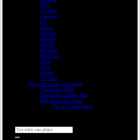
HTC
Huawei
Lenovo
LG
Nokia
Vsmart
Xiaomi
OPPO
Realme
OnePlus
Sony
Vivo
Honor
TECNO
Sửa chữa máy tính bảng
Sửa chữa iPad
Samsung Galaxy Tab
Máy tính bảng khác
Tin tức công nghệ
Cửa hàng làm