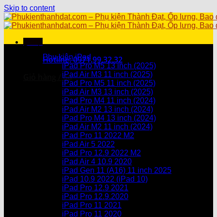
Skip to content
Menu
Danh mục sản phẩm
Phụ kiện iPad
Hotline: 0971.99.32.32
iPad Pro M5 13 inch (2025)
iPad Air M3 11 inch (2025)
Giỏ hàng /
0
₫
iPad Pro M5 11 inch (2025)
iPad Air M3 13 inch (2025)
Chưa có sản phẩm trong giỏ hàng.
iPad Pro M4 11 inch (2024)
iPad Air M2 13 inch (2024)
Giỏ hàng
iPad Pro M4 13 inch (2024)
iPad Air M2 11 inch (2024)
Chưa có sản phẩm trong giỏ hàng.
iPad Pro 11 2022 M2
iPad Air 5 2022
iPad Pro 12.9 2022 M2
iPad Air 4 10.9 2020
iPad Gen 11 (A16) 11 inch 2025
iPad 10.9 2022 (iPad 10)
iPad Pro 12.9 2021
iPad Pro 12.9.2020
iPad Pro 11 2021
iPad Pro 11 2020