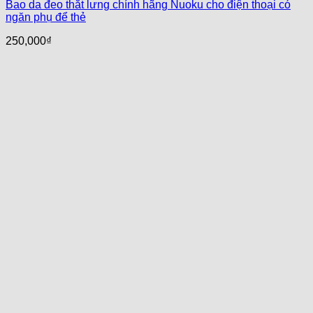
Bao da đeo thắt lưng chính hãng Nuoku cho điện thoại có
ngăn phụ để thẻ
250,000
₫