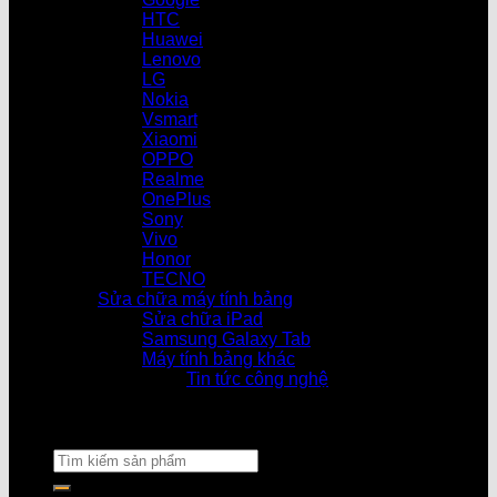
HTC
Huawei
Lenovo
LG
Nokia
Vsmart
Xiaomi
OPPO
Realme
OnePlus
Sony
Vivo
Honor
TECNO
Sửa chữa máy tính bảng
Sửa chữa iPad
Samsung Galaxy Tab
Máy tính bảng khác
Tin tức công nghệ
Cửa hàn