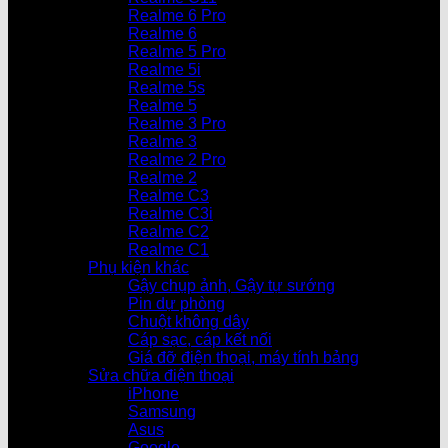
Realme 6 Pro
Realme 6
Realme 5 Pro
Realme 5i
Realme 5s
Realme 5
Realme 3 Pro
Realme 3
Realme 2 Pro
Realme 2
Realme C3
Realme C3i
Realme C2
Realme C1
Phụ kiện khác
Gậy chụp ảnh, Gậy tự sướng
Pin dự phòng
Chuột không dây
Cáp sạc, cáp kết nối
Giá đỡ điện thoại, máy tính bảng
Sửa chữa điện thoại
iPhone
Samsung
Asus
Google