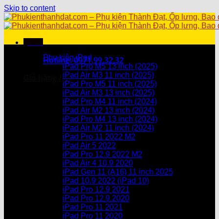
Skip to content
Menu
Danh mục sản phẩm
Phụ kiện iPad
Hotline: 0971.99.32.32
iPad Pro M5 13 inch (2025)
iPad Air M3 11 inch (2025)
Giỏ hàng /
0
₫
iPad Pro M5 11 inch (2025)
iPad Air M3 13 inch (2025)
Chưa có sản phẩm trong giỏ hàng.
iPad Pro M4 11 inch (2024)
iPad Air M2 13 inch (2024)
Giỏ hàng
iPad Pro M4 13 inch (2024)
iPad Air M2 11 inch (2024)
Chưa có sản phẩm trong giỏ hàng.
iPad Pro 11 2022 M2
iPad Air 5 2022
iPad Pro 12.9 2022 M2
iPad Air 4 10.9 2020
iPad Gen 11 (A16) 11 inch 2025
iPad 10.9 2022 (iPad 10)
iPad Pro 12.9 2021
iPad Pro 12.9.2020
iPad Pro 11 2021
iPad Pro 11 2020