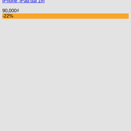
iPhone, iPad dài 1m
90,000
₫
-22%