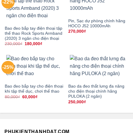
-22%
Pin, Sạc dự phòng chính hãng
HOCO J52 10000mAh
Bao đeo bắp tay điện thoại tập
270,000
₫
thể thao Rock Sports Armband
(2020) 3 ngăn cho điện thoại
Giá
Giá
230,000
₫
180,000
₫
gốc
hiện
là:
tại
230,000₫.
là:
180,000₫.
-25%
Bao đeo bắp tay cho điện thoại
Bao da đeo thắt lưng đa năng
khi tập thể dục, chơi thể thao
cho điện thoại chính hãng
PULOKA (2 ngăn)
Giá
Giá
80,000
₫
60,000
₫
gốc
hiện
250,000
₫
là:
tại
80,000₫.
là:
60,000₫.
PHUKIENTHANHDAT.COM