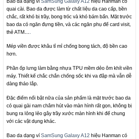
Bao da dạng ví
SamSung Galaxy A12
hiệu Hanman có
quai cài. Bao da được làm từ chất liệu da cao cấp, bền
chắc, rất khó bị trầy, bong tróc và khó bám bẩn. Mặt trước
bao da có ngăn đựng tiền, và các ngăn phụ để card visit,
thẻ ATM…
.
Mép viền được khâu tỉ mỉ chống bong tách, độ bền cao
hơn.
Phần ốp lưng làm bằng nhựa TPU mềm dẻo ôm khít viền
máy. Thiết kế chắc chắn chống sốc khi va đập mà vẫn dễ
dàng tháo lắp.
Đặc điểm nổi bật nữa của sản phẩm là mặt trước bao da
có quai gài nam châm hút vào màn hình rất gọn, không bị
bung ra lỏng lẻo gây trầy xước màn hình khi để chung
với các vật dụng khác.
Bao da dạng ví
SamSung Galaxy A12
hiệu Hanman có