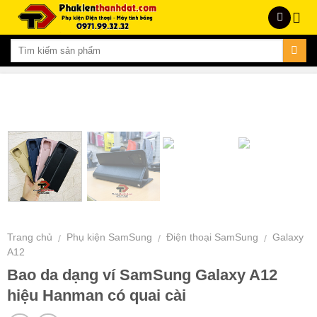
Skip
to
content
Trang chủ
Phụ kiện SamSung
Điện thoại SamSung
Galaxy
/
/
/
A12
Bao da dạng ví SamSung Galaxy A12
hiệu Hanman có quai cài