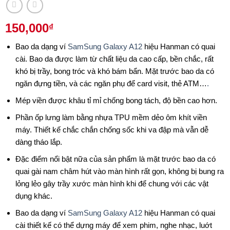
150,000
₫
Bao da dạng ví
SamSung Galaxy A12
hiệu Hanman có quai
cài. Bao da được làm từ chất liệu da cao cấp, bền chắc, rất
khó bị trầy, bong tróc và khó bám bẩn. Mặt trước bao da có
ngăn đựng tiền, và các ngăn phụ để card visit, thẻ ATM…
.
Mép viền được khâu tỉ mỉ chống bong tách, độ bền cao hơn.
Phần ốp lưng làm bằng nhựa TPU mềm dẻo ôm khít viền
máy. Thiết kế chắc chắn chống sốc khi va đập mà vẫn dễ
dàng tháo lắp.
Đặc điểm nổi bật nữa của sản phẩm là mặt trước bao da có
quai gài nam châm hút vào màn hình rất gọn, không bị bung ra
lỏng lẻo gây trầy xước màn hình khi để chung với các vật
dụng khác.
Bao da dạng ví
SamSung Galaxy A12
hiệu Hanman có quai
cài thiết kế có thể dựng máy để xem phim, nghe nhạc, luớt