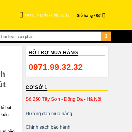
HOTLINE: 0971.99.32.32
Giỏ hàng /
0
₫
HỖ TRỢ MUA HÀNG
0971.99.32.32
nh
út
CƠ SỞ 1
Số 250 Tây Sơn - Đống Đa - Hà Nội
để bút
Hướng dẫn mua hàng
 kiểu
Chính sách bảo hành
giúp bảo