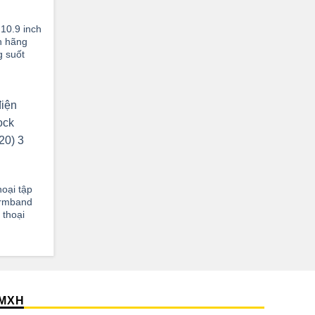
 10.9 inch
h hãng
g suốt
n
,000₫.
hoại tập
Armband
 thoại
n
,000₫.
MXH