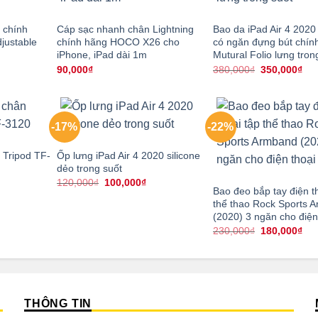
 chính
Cáp sạc nhanh chân Lightning
Bao da iPad Air 4 2020
djustable
chính hãng HOCO X26 cho
có ngăn đựng bút chín
iPhone, iPad dài 1m
Mutural Folio lưng tron
á
Giá
Giá
90,000
₫
380,000
₫
350,000
₫
ện
gốc
hiệ
i
là:
tại
:
380,000₫.
là:
0,000₫.
350
-17%
-22%
 Tripod TF-
Ốp lưng iPad Air 4 2020 silicone
dẻo trong suốt
Giá
Giá
120,000
₫
100,000
₫
Bao đeo bắp tay điện t
gốc
hiện
là:
tại
thể thao Rock Sports 
120,000₫.
là:
(2020) 3 ngăn cho điện
100,000₫.
Giá
Giá
230,000
₫
180,000
₫
gốc
hiệ
là:
tại
230,000₫.
là:
180
THÔNG TIN