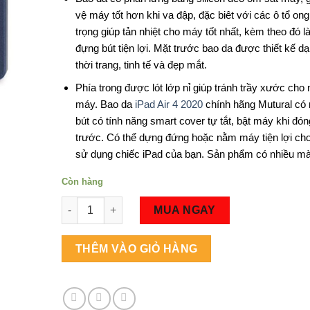
vệ máy tốt hơn khi va đập, đặc biêt với các ô tổ on
trọng giúp tản nhiệt cho máy tốt nhất, kèm theo đó l
đựng bút tiện lợi. Mặt trước bao da được thiết kế d
thời trang, tinh tế và đẹp mắt.
Phía trong được lót lớp nỉ giúp tránh trầy xước cho
máy. Bao da
iPad Air 4 2020
chính hãng Mutural có
bút có tính năng smart cover tự tắt, bật máy khi đó
trước. Có thể dựng đứng hoặc nằm máy tiện lợi cho
sử dụng chiếc iPad của bạn. Sản phẩm có nhiều mà
Còn hàng
Số lượng
MUA NGAY
THÊM VÀO GIỎ HÀNG