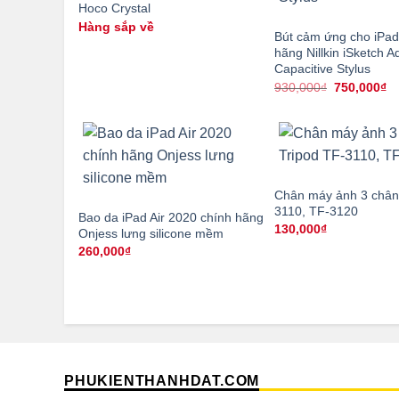
Hoco Crystal
Hàng sắp về
Bút cảm ứng cho iPad
hãng Nillkin iSketch A
Capacitive Stylus
Giá
Gi
930,000
₫
750,000
₫
gốc
hi
là:
tạ
930,000₫.
là
75
Chân máy ảnh 3 chân
3110, TF-3120
Bao da iPad Air 2020 chính hãng
130,000
₫
Onjess lưng silicone mềm
260,000
₫
PHUKIENTHANHDAT.COM