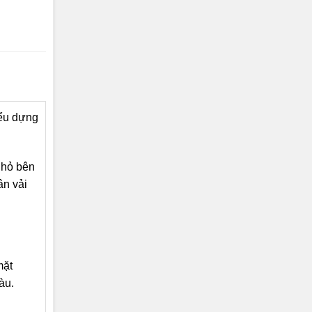
iểu dựng
nhỏ bên
ân vải
mặt
àu.