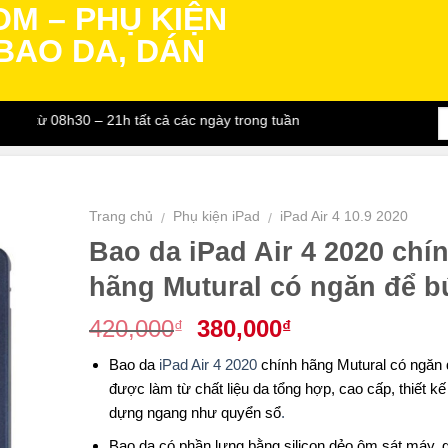
từ 08h30 – 21h tất cả các ngày trong tuần
Trang chủ
Phụ kiện iPad
iPad Air 4 10.9 2020
/
/
Bao da iPad Air 4 2020 chí
hãng Mutural có ngăn để b
Giá
Giá
420,000
380,000
₫
₫
gốc
hiện
Bao da
iPad Air 4 2020
chính hãng Mutural có ngăn 
là:
tại
được làm từ chất liệu da tổng hợp, cao cấp, thiết kế
420,000₫.
là:
dựng ngang như quyển sổ
.
380,000₫.
Bao da có phần lưng bằng silicon dẻo ôm sát máy, 