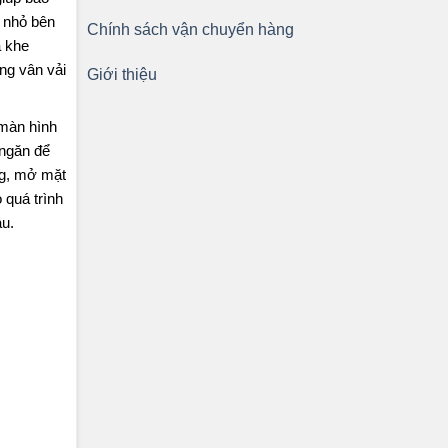
g nhỏ bên
Chính sách vận chuyển hàng
à khe
ạng vân vải
Giới thiệu
 màn hình
 ngăn để
ng, mở mặt
 quá trình
u.