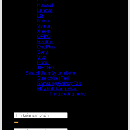
Huawei
Lenovo
LG
Nokia
Vsmart
Xiaomi
OPPO
Realme
OnePlus
Sony
Vivo
Honor
TECNO
Sửa chữa máy tính bảng
Sửa chữa iPad
Samsung Galaxy Tab
Máy tính bảng khác
Tin tức công nghệ
ừ 08h30 – 21h tất cả các ngày trong tuần