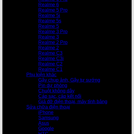
Realme 6
Realme 5 Pro
Realme 5i
Realme 5s
Realme 5
Realme 3 Pro
Realme 3
Realme 2 Pro
Realme 2
Realme C3
Realme C3i
Realme C2
Realme C1
Phụ kiện khác
Gậy chụp ảnh, Gậy tự sướng
Pin dự phòng
Chuột không dây
Cáp sạc, cáp kết nối
Giá đỡ điện thoại, máy tính bảng
Sửa chữa điện thoại
iPhone
Samsung
Asus
Google
HTC