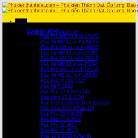
Skip
to
content
Menu
Danh mục sản phẩm
Phụ kiện iPad
Hotline: 0971.99.32.32
iPad Pro M5 13 inch (2025)
iPad Air M3 11 inch (2025)
Giỏ hàng /
0
₫
iPad Pro M5 11 inch (2025)
iPad Air M3 13 inch (2025)
Chưa có sản phẩm trong giỏ hàng.
iPad Pro M4 11 inch (2024)
iPad Air M2 13 inch (2024)
Giỏ hàng
iPad Pro M4 13 inch (2024)
iPad Air M2 11 inch (2024)
Chưa có sản phẩm trong giỏ hàng.
iPad Pro 11 2022 M2
iPad Air 5 2022
iPad Pro 12.9 2022 M2
iPad Air 4 10.9 2020
iPad Gen 11 (A16) 11 inch 2025
iPad 10.9 2022 (iPad 10)
iPad Pro 12.9 2021
iPad Pro 12.9.2020
iPad Pro 11 2021
iPad Pro 11 2020
iPad 10.2 2021 (iPad 9)