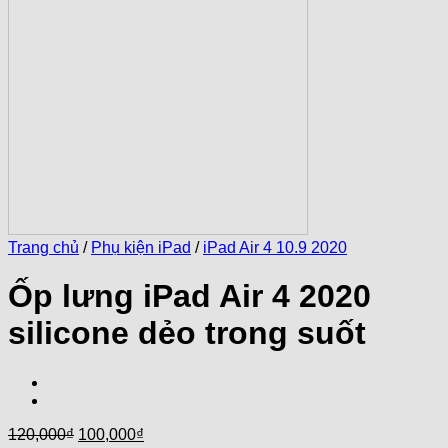
Trang chủ
/
Phụ kiện iPad
/
iPad Air 4 10.9 2020
Ốp lưng iPad Air 4 2020
silicone dẻo trong suốt
Giá
Giá
120,000
₫
100,000
₫