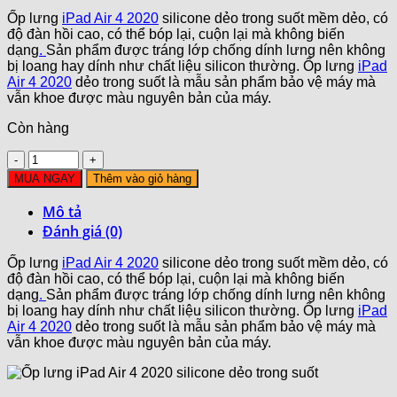
gốc
hiện
Ốp lưng
iPad Air 4 2020
silicone dẻo trong suốt mềm dẻo, có
là:
tại
độ đàn hồi cao, có thể bóp lại, cuộn lại mà không biến
120,000₫.
là:
dạng
.
Sản phẩm được tráng lớp chống dính lưng nên không
100,000₫.
bị loang hay dính như chất liệu silicon thường. Ốp lưng
iPad
Air 4 2020
dẻo trong suốt là mẫu sản phẩm bảo vệ máy mà
vẫn khoe được màu nguyên bản của máy.
Còn hàng
Số
lượng
MUA NGAY
Thêm vào giỏ hàng
Mô tả
Đánh giá (0)
Ốp lưng
iPad Air 4 2020
silicone dẻo trong suốt mềm dẻo, có
độ đàn hồi cao, có thể bóp lại, cuộn lại mà không biến
dạng
.
Sản phẩm được tráng lớp chống dính lưng nên không
bị loang hay dính như chất liệu silicon thường. Ốp lưng
iPad
Air 4 2020
dẻo trong suốt là mẫu sản phẩm bảo vệ máy mà
vẫn khoe được màu nguyên bản của máy.