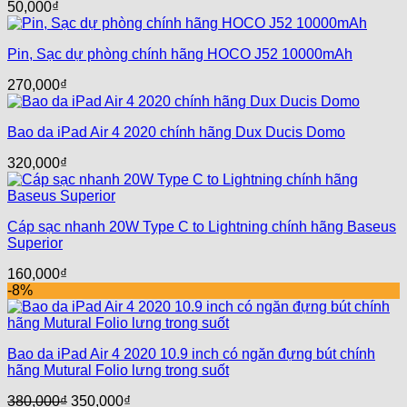
50,000
₫
Pin, Sạc dự phòng chính hãng HOCO J52 10000mAh
270,000
₫
Bao da iPad Air 4 2020 chính hãng Dux Ducis Domo
320,000
₫
Cáp sạc nhanh 20W Type C to Lightning chính hãng Baseus
Superior
160,000
₫
-8%
Bao da iPad Air 4 2020 10.9 inch có ngăn đựng bút chính
hãng Mutural Folio lưng trong suốt
Giá
Giá
380,000
₫
350,000
₫