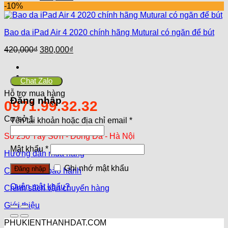
gốc
hiện
-10%
là:
tại
380,000₫.
là:
Bao da iPad Air 4 2020 chính hãng Mutural có ngăn để bút
350,000₫.
Giá
Giá
420,000
₫
380,000
₫
gốc
hiện
là:
tại
420,000₫.
là:
Chat Zalo
380,000₫.
Hỗ trợ mua hàng
Đăng nhập
0971.99.32.32
Cơ sở 1
Tên tài khoản hoặc địa chỉ email
*
Số 250 Tây Sơn - Đống Đa - Hà Nội
Mật khẩu
*
Hướng dẫn mua hàng
Ghi nhớ mật khẩu
Đăng nhập
Chính sách bảo hành
Quên mật khẩu?
Chính sách vận chuyển hàng
Giới thiệu
PHUKIENTHANHDAT.COM