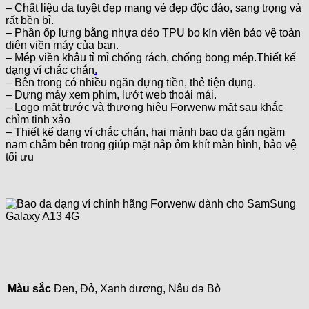
– Chất liệu da tuyệt đẹp mang vẻ đẹp độc đáo, sang trọng và
rất bền bỉ.
– Phần ốp lưng bằng nhựa dẻo TPU bo kín viền bảo vệ toàn
diện viền máy của bạn.
– Mép viền khâu tỉ mỉ chống rách, chống bong mép.Thiết kế
dạng ví chắc chắn
.
– Bên trong có nhiều ngăn đựng tiền, thẻ tiện dụng.
– Dựng máy xem phim, lướt web thoải mái.
– Logo mặt trước và thương hiệu Forwenw mặt sau khắc
chìm tinh xảo
– Thiết kế dạng ví chắc chắn, hai mảnh bao da gắn ngầm
nam châm bên trong giúp mặt nắp ôm khít màn hình, bảo vệ
tối ưu
Màu sắc
Đen, Đỏ, Xanh dương, Nâu da Bò