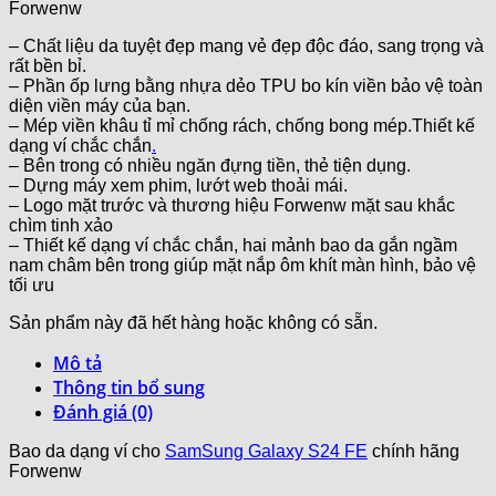
Forwenw
– Chất liệu da tuyệt đẹp mang vẻ đẹp độc đáo, sang trọng và
rất bền bỉ.
– Phần ốp lưng bằng nhựa dẻo TPU bo kín viền bảo vệ toàn
diện viền máy của bạn.
– Mép viền khâu tỉ mỉ chống rách, chống bong mép.Thiết kế
dạng ví chắc chắn
.
– Bên trong có nhiều ngăn đựng tiền, thẻ tiện dụng.
– Dựng máy xem phim, lướt web thoải mái.
– Logo mặt trước và thương hiệu Forwenw mặt sau khắc
chìm tinh xảo
– Thiết kế dạng ví chắc chắn, hai mảnh bao da gắn ngầm
nam châm bên trong giúp mặt nắp ôm khít màn hình, bảo vệ
tối ưu
Sản phẩm này đã hết hàng hoặc không có sẵn.
Mô tả
Thông tin bổ sung
Đánh giá (0)
Bao da dạng ví cho
SamSung Galaxy S24 FE
chính hãng
Forwenw