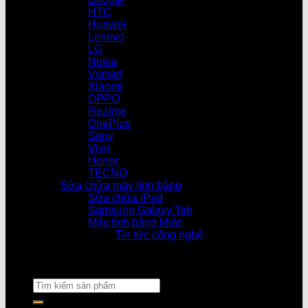
HTC
Huawei
Lenovo
LG
Nokia
Vsmart
Xiaomi
OPPO
Realme
OnePlus
Sony
Vivo
Honor
TECNO
Sửa chữa máy tính bảng
Sửa chữa iPad
Samsung Galaxy Tab
Máy tính bảng khác
Tin tức công nghệ
Cửa hàng làm việc từ 08h30 – 