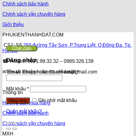
Chính sách bảo hành
Chính sách vận chuyển hàng
Giới thiệu
PHUKIENTHANHDAT.COM
CS1: Số
250 đường Tây Sơn, P.Trung Liệt, Q.Đống Đa, Tp.
Chat Zalo
Hà Nội
Đăng nhập
☎ Hotline: 0971.99.32.32 – 0989.326.139
✉ Email: Shopphukienthanhdat@gmail.com
Tên tài khoản hoặc địa chỉ email
*
Mật khẩu
*
Thông tin
Ghi nhớ mật khẩu
Đăng nhập
Hướng dẫn mua hàng
Quên mật khẩu?
Chính sách bảo hành
Chính sách vận chuyển hàng
MXH