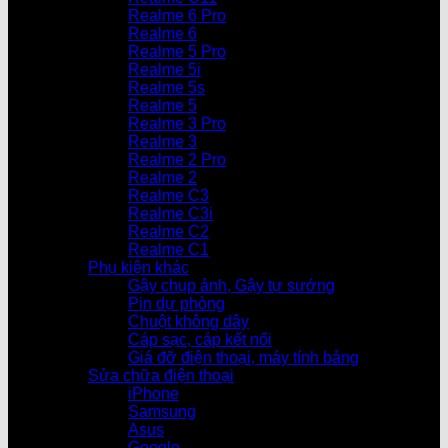
Realme 6 Pro
Realme 6
Realme 5 Pro
Realme 5i
Realme 5s
Realme 5
Realme 3 Pro
Realme 3
Realme 2 Pro
Realme 2
Realme C3
Realme C3i
Realme C2
Realme C1
Phụ kiện khác
Gậy chụp ảnh, Gậy tự sướng
Pin dự phòng
Chuột không dây
Cáp sạc, cáp kết nối
Giá đỡ điện thoại, máy tính bảng
Sửa chữa điện thoại
iPhone
Samsung
Asus
Google