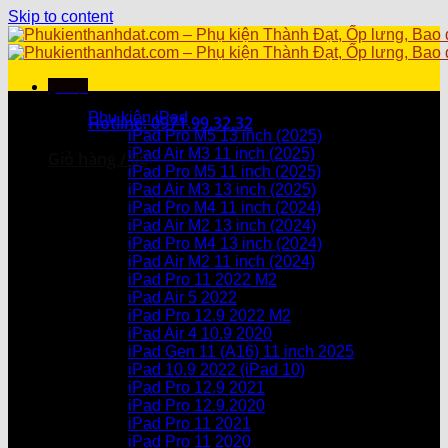
Skip to content
Menu
Danh mục sản phẩm
Phụ kiện iPad
Hotline: 0971.99.32.32
iPad Pro M5 13 inch (2025)
iPad Air M3 11 inch (2025)
Giỏ hàng /
0
₫
iPad Pro M5 11 inch (2025)
iPad Air M3 13 inch (2025)
Chưa có sản phẩm trong giỏ hàng.
iPad Pro M4 11 inch (2024)
iPad Air M2 13 inch (2024)
Giỏ hàng
iPad Pro M4 13 inch (2024)
iPad Air M2 11 inch (2024)
Chưa có sản phẩm trong giỏ hàng.
iPad Pro 11 2022 M2
iPad Air 5 2022
iPad Pro 12.9 2022 M2
iPad Air 4 10.9 2020
iPad Gen 11 (A16) 11 inch 2025
iPad 10.9 2022 (iPad 10)
iPad Pro 12.9 2021
iPad Pro 12.9.2020
iPad Pro 11 2021
iPad Pro 11 2020