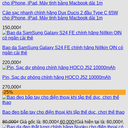
Cáp sạc nhanh chính hãng Dux Ducis 2 đầu Type C 65W
cho iPhone, iPad, Máy tính bảng Macbook dài 1m
150,000
₫
Bao da SamSung Galaxy S24 FE chính hãng Nillkin QIN có
ngăn cài thẻ
220,000
₫
Pin, Sạc dự phòng chính hãng HOCO J52 10000mAh
270,000
₫
-25%
Bao đeo bắp tay cho điện thoại khi tập thể dục, chơi thể thao
80,000
₫
Giá gốc là: 80,000₫.
60,000
₫
Giá hiện tại là: 60,000₫.