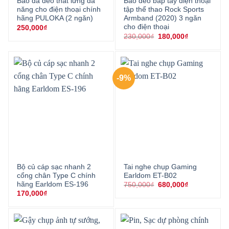
Bao da đeo thắt lưng đa
Bao đeo bắp tay điện thoại
năng cho điện thoại chính
tập thể thao Rock Sports
hãng PULOKA (2 ngăn)
Armband (2020) 3 ngăn
cho điện thoại
250,000
₫
Giá
Giá
230,000
₫
180,000
₫
gốc
hiện
là:
tại
230,000₫.
là:
180,000₫.
-9%
Bộ củ cáp sạc nhanh 2
Tai nghe chụp Gaming
cổng chân Type C chính
Earldom ET-B02
hãng Earldom ES-196
Giá
Giá
750,000
₫
680,000
₫
gốc
hiện
170,000
₫
là:
tại
750,000₫.
là:
680,000₫.