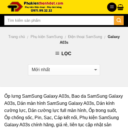
Skip
to
content
Trang chủ
Phụ kiện SamSung
Điện thoại SamSung
Galaxy
/
/
/
A03s
LỌC
Ốp lưng SamSung Galaxy A03s, Bao da SamSung Galaxy
A03s, Dán màn hình SamSung Galaxy A03s, Dán kính
cường lực, Dán cường lực full màn hình, Ốp trong suốt,
Ốp chống sốc, Pin, Sạc, Cáp kết nối, Phụ kiện SamSung
Galaxy A03s chính hãng, giá rẻ, liên tục cập nhật sản