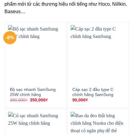
phẩm mới từ các thương hiệu nổi tiếng như Hoco, Nillkin,
Baseus…
-8%
Bộ sạc nhanh SamSung
Cáp sạc 2 đầu type C
25W chính hãng
chính hãng SamSung
Giá
Giá
380,000
₫
350,000
₫
90,000
₫
gốc
hiện
là:
tại
380,000₫.
là:
350,000₫.