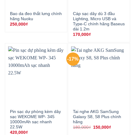
Bao da đeo thắt lưng chính
Cáp sạc dây dù 3 đầu
hãng Nuoku
Lighting, Micro USB và
Type-C chính hãng Baseus
250,000
₫
dài 1.2m
170,000
₫
-17%
Pin sạc dự phòng kèm dây
Tai nghe AKG SamSung
sạc WEKOME WP- 345
Galaxy S8, S8 Plus chính
10000mAh sạc nhanh
hãng
22.5W
Giá
Giá
180,000
₫
150,000
₫
gốc
hiện
420,000
₫
là:
tại