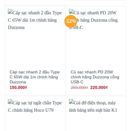
180,000₫.
là:
150,000₫.
-12%
Cáp sạc nhanh 2 đầu Type
Củ sạc nhanh PD 20W
C 65W dài 1m chính hãng
chính hãng Duzzona cổng
Duzzona
USB-C
Giá
Giá
150,000
₫
250,000
₫
220,000
₫
gốc
hiện
là:
tại
250,000₫.
là:
220,000₫.