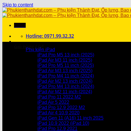
Skip to content
Menu
Hotline: 0971.99.32.32
Danh mục sản phẩm
Giỏ hàng /
0
₫
Phụ kiện iPad
iPad Pro M5 13 inch (2025)
Chưa có sản phẩm trong giỏ hàng.
iPad Air M3 11 inch (2025)
iPad Pro M5 11 inch (2025)
Giỏ hàng
iPad Air M3 13 inch (2025)
iPad Pro M4 11 inch (2024)
Chưa có sản phẩm trong giỏ hàng.
iPad Air M2 13 inch (2024)
iPad Pro M4 13 inch (2024)
iPad Air M2 11 inch (2024)
iPad Pro 11 2022 M2
iPad Air 5 2022
iPad Pro 12.9 2022 M2
iPad Air 4 10.9 2020
iPad Gen 11 (A16) 11 inch 2025
iPad 10.9 2022 (iPad 10)
iPad Pro 12.9 2021