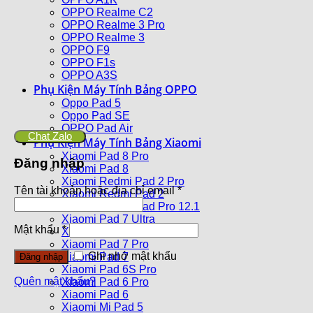
OPPO Realme C2
OPPO Realme 3 Pro
OPPO Realme 3
OPPO F9
OPPO F1s
OPPO A3S
Phụ Kiện Máy Tính Bảng OPPO
Oppo Pad 5
Oppo Pad SE
OPPO Pad Air
Chat Zalo
Phụ Kiện Máy Tính Bảng Xiaomi
Xiaomi Pad 8 Pro
Đăng nhập
Xiaomi Pad 8
Xiaomi Redmi Pad 2 Pro
Tên tài khoản hoặc địa chỉ email
*
Xiaomi Redmi Pad 2
Xiaomi Redmi Pad Pro 12.1
Xiaomi Pad 7 Ultra
Mật khẩu
*
Xiaomi Pad 7S Pro
Xiaomi Pad 7 Pro
Ghi nhớ mật khẩu
Xiaomi Pad 7
Đăng nhập
Xiaomi Pad 6S Pro
Quên mật khẩu?
Xiaomi Pad 6 Pro
Xiaomi Pad 6
Xiaomi Mi Pad 5