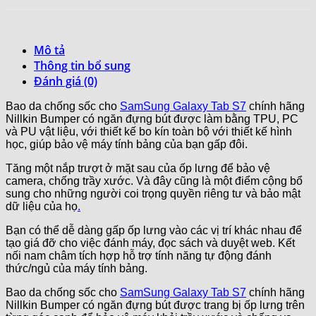
Mô tả
Thông tin bổ sung
Đánh giá (0)
Bao da chống sốc cho
SamSung Galaxy Tab S7
chính hãng
Nillkin Bumper có ngăn đựng bút được làm bằng TPU, PC
và PU vật liệu, với thiết kế bo kín toàn bộ với thiết kế hình
học, giúp bảo vệ máy tính bảng của bạn gấp đôi.
Tăng một nắp trượt ở mặt sau của ốp lưng để bảo vệ
camera, chống trầy xước. Và đây cũng là một điểm cộng bổ
sung cho những người coi trọng quyền riêng tư và bảo mật
dữ liệu của họ
.
Bạn có thể dễ dàng gấp ốp lưng vào các vị trí khác nhau để
tạo giá đỡ cho việc đánh máy, đọc sách và duyệt web. Kết
nối nam châm tích hợp hỗ trợ tính năng tự động đánh
thức/ngủ của máy tính bảng.
Bao da chống sốc cho
SamSung Galaxy Tab S7
chính hãng
Nillkin Bumper có ngăn đựng bút được trang bị ốp lưng trên