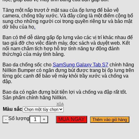
Tăng một nắp trượt ở mặt sau của ốp lưng để bảo vệ
camera, chống trầy xước. Và đây cũng là một điểm cộng bổ
sung cho những người coi trọng quyền riêng tư và bảo mật
dữ liệu của họ
.
Bạn có thể dễ dàng gấp ốp lưng vào các vị trí khác nhau để
tạo giá đỡ cho việc đánh máy, đọc sách và duyệt web. Kết
nối nam châm tích hợp hỗ trợ tính năng tự động đánh
thức/ngủ của máy tính bảng.
Bao da chống sốc cho
SamSung Galaxy Tab S7
chính hãng
Nillkin Bumper có ngăn đựng bút được trang bị ốp lưng trên
từng góc cạnh để bảo vệ máy khỏi trầy xước và chống va
đập.
Bao da có ngăn đựng bút tiện lợi và chống va đập rất tốt.
Sản phẩm chính hãng Nillkin.
XÓA
Màu sắc
Số lượng
MUA NGAY
Thêm vào giỏ hàng