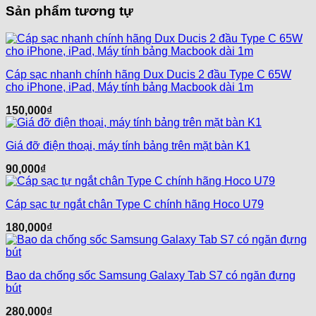
Sản phẩm tương tự
Cáp sạc nhanh chính hãng Dux Ducis 2 đầu Type C 65W
cho iPhone, iPad, Máy tính bảng Macbook dài 1m
150,000
₫
Giá đỡ điện thoại, máy tính bảng trên mặt bàn K1
90,000
₫
Cáp sạc tự ngắt chân Type C chính hãng Hoco U79
180,000
₫
Bao da chống sốc Samsung Galaxy Tab S7 có ngăn đựng
bút
280,000
₫