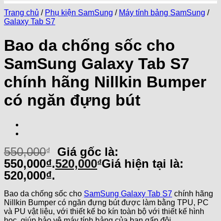
Trang chủ
/
Phụ kiện SamSung
/
Máy tính bảng SamSung
/
Galaxy Tab S7
Bao da chống sốc cho
SamSung Galaxy Tab S7
chính hãng Nillkin Bumper
có ngăn đựng bút
550,000
Giá gốc là:
₫
550,000₫.
520,000
Giá hiện tại là:
₫
520,000₫.
Bao da chống sốc cho
SamSung Galaxy Tab S7
chính hãng
Nillkin Bumper có ngăn đựng bút được làm bằng TPU, PC
và PU vật liệu, với thiết kế bo kín toàn bộ với thiết kế hình
học, giúp bảo vệ máy tính bảng của bạn gấp đôi.