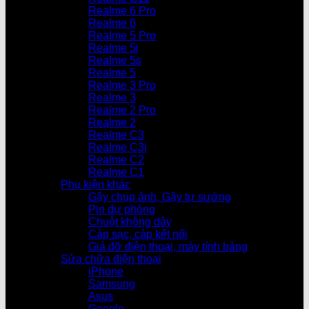
Realme 6 Pro
Realme 6
Realme 5 Pro
Realme 5i
Realme 5s
Realme 5
Realme 3 Pro
Realme 3
Realme 2 Pro
Realme 2
Realme C3
Realme C3i
Realme C2
Realme C1
Phụ kiện khác
Gậy chụp ảnh, Gậy tự sướng
Pin dự phòng
Chuột không dây
Cáp sạc, cáp kết nối
Giá đỡ điện thoại, máy tính bảng
Sửa chữa điện thoại
iPhone
Samsung
Asus
Google