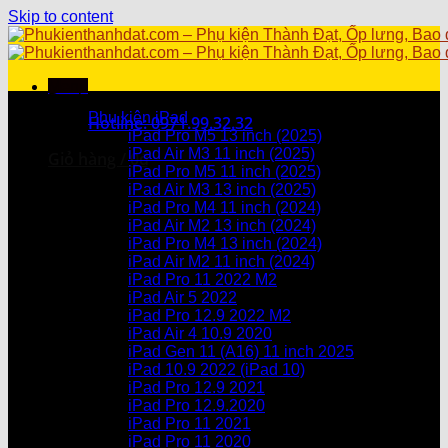
Skip to content
Menu
Danh mục sản phẩm
Phụ kiện iPad
Hotline: 0971.99.32.32
iPad Pro M5 13 inch (2025)
iPad Air M3 11 inch (2025)
Giỏ hàng /
0
₫
iPad Pro M5 11 inch (2025)
iPad Air M3 13 inch (2025)
Chưa có sản phẩm trong giỏ hàng.
iPad Pro M4 11 inch (2024)
iPad Air M2 13 inch (2024)
Giỏ hàng
iPad Pro M4 13 inch (2024)
iPad Air M2 11 inch (2024)
Chưa có sản phẩm trong giỏ hàng.
iPad Pro 11 2022 M2
iPad Air 5 2022
iPad Pro 12.9 2022 M2
iPad Air 4 10.9 2020
iPad Gen 11 (A16) 11 inch 2025
iPad 10.9 2022 (iPad 10)
iPad Pro 12.9 2021
iPad Pro 12.9.2020
iPad Pro 11 2021
iPad Pro 11 2020