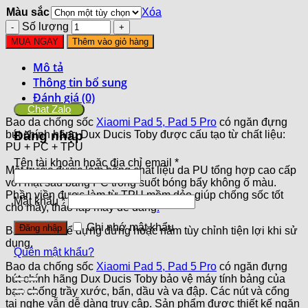
Màu sắc
Xóa
Số lượng
MUA NGAY
Thêm vào giỏ hàng
Mô tả
Thông tin bổ sung
Đánh giá (0)
Chat Zalo
Bao da chống sốc
Xiaomi Pad 5, Pad 5 Pro
có ngăn đựng
bút chính hãng Dux Ducis Toby được cấu tạo từ chất liệu:
Đăng nhập
PU + PC + TPU
Tên tài khoản hoặc địa chỉ email
*
Mặt trước được làm bằng chất liệu da PU tổng hợp cao cấp
với mặt sau bằng PC trong suốt bóng bẩy không ố màu.
Phần viền được làm từ TPU mềm dẻo giúp chống sốc tốt
Mật khẩu
*
cho máy, tháo lắp máy dễ dàng
.
Ghi nhớ mật khẩu
Đăng nhập
Bao da có thể dựng đứng hoặc nằm tùy chỉnh tiện lợi khi sử
dụng.
Quên mật khẩu?
Bao da chống sốc
Xiaomi Pad 5, Pad 5 Pro
có ngăn đựng
bút chính hãng Dux Ducis Toby bảo vệ máy tính bảng của
bạn chống trầy xước, bẩn, dầu và va đập. Các nút và cổng
tai nghe vẫn dễ dàng truy cập. Sản phẩm được thiết kế ngăn