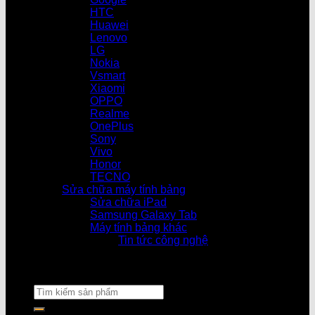
HTC
Huawei
Lenovo
LG
Nokia
Vsmart
Xiaomi
OPPO
Realme
OnePlus
Sony
Vivo
Honor
TECNO
Sửa chữa máy tính bảng
Sửa chữa iPad
Samsung Galaxy Tab
Máy tính bảng khác
Tin tức công nghệ
Cửa hàng làm v