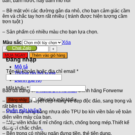
bẩn, bám nước hay bám mồ hôi
– Bề mặt với các đường gân da nhỏ, cho bạn cảm giác cầm
êm và chắc tay hơn rất nhiều ( tránh được hiện tượng cầm
trơn tuột )
– Sản phẩm có nhiều màu cho bạn lựa chọn.
Màu sắc
Xóa
Chat Zalo
Số lượng
MUA NGAY
Thêm vào giỏ hàng
Đăng nhập
Mô tả
Tên tài khoản hoặc địa chỉ email
*
Thông tin bổ sung
Đánh giá (0)
Mật khẩu
*
Bao da dạng ví
iPhone 14 Pro Max
chính hãng Forwenw
Ghi nhớ mật khẩu
Đăng nhập
– Chất liệu da tuyệt đẹp mang vẻ đẹp độc đáo, sang trọng và
rất bền bỉ.
Quên mật khẩu?
– Phần ốp lưng bằng nhựa dẻo TPU bo kín viền bảo vệ toàn
diện viền máy của bạn.
– Mép viền khâu tỉ mỉ chống rách, chống bong mép.Thiết kế
dạng ví chắc chắn
.
– Bên trong có nhiều ngăn đựng tiền, thẻ tiện dụng.