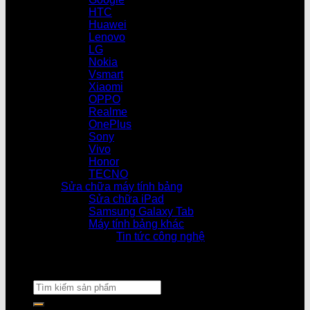
HTC
Huawei
Lenovo
LG
Nokia
Vsmart
Xiaomi
OPPO
Realme
OnePlus
Sony
Vivo
Honor
TECNO
Sửa chữa máy tính bảng
Sửa chữa iPad
Samsung Galaxy Tab
Máy tính bảng khác
Tin tức công nghệ
Cửa hàng làm việc từ 08h30