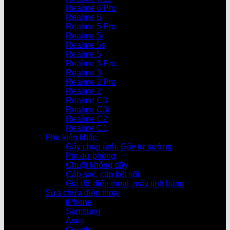
Realme 6 Pro
Realme 6
Realme 5 Pro
Realme 5i
Realme 5s
Realme 5
Realme 3 Pro
Realme 3
Realme 2 Pro
Realme 2
Realme C3
Realme C3i
Realme C2
Realme C1
Phụ kiện khác
Gậy chụp ảnh, Gậy tự sướng
Pin dự phòng
Chuột không dây
Cáp sạc, cáp kết nối
Giá đỡ điện thoại, máy tính bảng
Sửa chữa điện thoại
iPhone
Samsung
Asus
Google