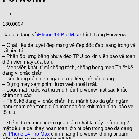
180,000
₫
Bao da dạng ví
iPhone 14 Pro Max
chính hãng Forwenw
– Chất liệu da tuyệt đẹp mang vẻ đẹp độc đáo, sang trọng và
rất bền bỉ.
– Phần ốp lưng bằng nhựa dẻo TPU bo kín viền bảo vệ toàn
diện viền máy của bạn.
– Mép viền khâu tỉ mỉ chống rách, chống bong mép.Thiết kế
dạng ví chắc chắn
.
– Bên trong có nhiều ngăn đựng tiền, thẻ tiện dụng.
– Dựng máy xem phim, lướt web thoải mái.
– Logo mặt trước và thương hiệu Forwenw mặt sau khắc
chìm tinh xảo
– Thiết kế dạng ví chắc chắn, hai mảnh bao da gắn ngầm
nam châm bên trong giúp mặt nắp ôm khít màn hình, bảo vệ
tối ưu
– Điểm được mọi người quan tâm nhất là đây : sử dụng 2
mặt đều là da, thay hoàn toàn lớp nỉ bên trong bao da dạng
ví
iPhone 14 Pro Max
chính hãng Forwenw không bị bám