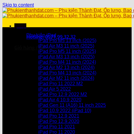
Skip to content
Menu
Danh mục sản phẩm
Phụ kiện iPad
Hotline: 0971.99.32.32
iPad Pro M5 13 inch (2025)
iPad Air M3 11 inch (2025)
Giỏ hàng /
0
₫
iPad Pro M5 11 inch (2025)
iPad Air M3 13 inch (2025)
Chưa có sản phẩm trong giỏ hàng.
iPad Pro M4 11 inch (2024)
iPad Air M2 13 inch (2024)
Giỏ hàng
iPad Pro M4 13 inch (2024)
iPad Air M2 11 inch (2024)
Chưa có sản phẩm trong giỏ hàng.
iPad Pro 11 2022 M2
iPad Air 5 2022
iPad Pro 12.9 2022 M2
iPad Air 4 10.9 2020
iPad Gen 11 (A16) 11 inch 2025
iPad 10.9 2022 (iPad 10)
iPad Pro 12.9 2021
iPad Pro 12.9.2020
iPad Pro 11 2021
iPad Pro 11 2020