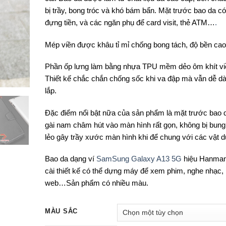
bị trầy, bong tróc và khó bám bẩn. Mặt trước bao da c
đựng tiền, và các ngăn phụ để card visit, thẻ ATM…
.
Mép viền được khâu tỉ mỉ chống bong tách, độ bền cao
Phần ốp lưng làm bằng nhựa TPU mềm dẻo ôm khít vi
Thiết kế chắc chắn chống sốc khi va đập mà vẫn dễ d
lắp.
Đặc điểm nổi bật nữa của sản phẩm là mặt trước bao d
gài nam châm hút vào màn hình rất gọn, không bị bung 
lẻo gây trầy xước màn hình khi để chung với các vật 
Bao da dạng ví
SamSung Galaxy A13 5G
hiệu Hanman
cài thiết kế có thể dựng máy để xem phim, nghe nhạc, 
web…Sản phẩm có nhiều màu.
MÀU SẮC