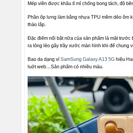
Mép viền được khâu tỉ mỉ chống bong tách, độ bề
Phần ốp lưng làm bằng nhựa TPU mềm dẻo ôm khít
tháo lắp.
Đặc điểm nổi bật nữa của sản phẩm là mặt trước 
ra lỏng lẻo gây trầy xước màn hình khi để chung v
Bao da dạng ví
SamSung Galaxy A13 5G
hiệu Han
luớt web…Sản phẩm có nhiều màu.