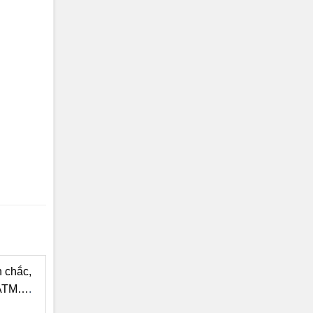
n chắc,
ẻ ATM…
.