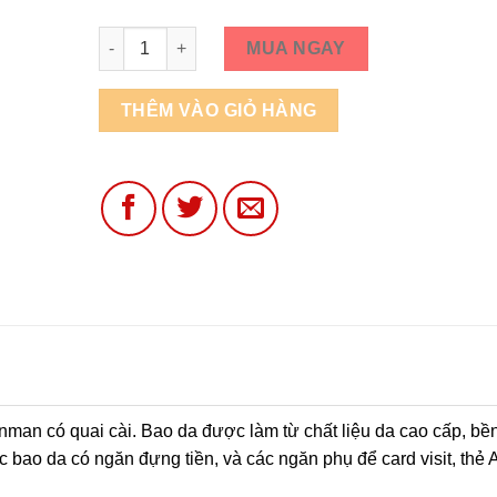
Số lượng
MUA NGAY
THÊM VÀO GIỎ HÀNG
man có quai cài. Bao da được làm từ chất liệu da cao cấp, bề
ước bao da có ngăn đựng tiền, và các ngăn phụ để card visit, th