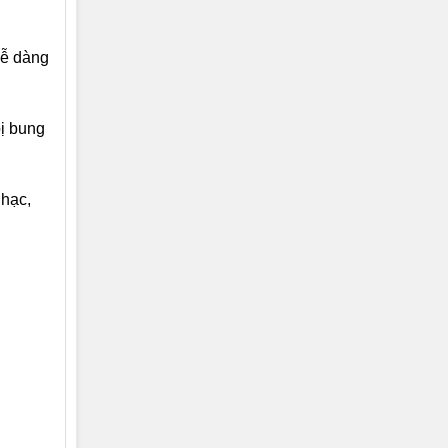
dễ dàng
bị bung
hạc,