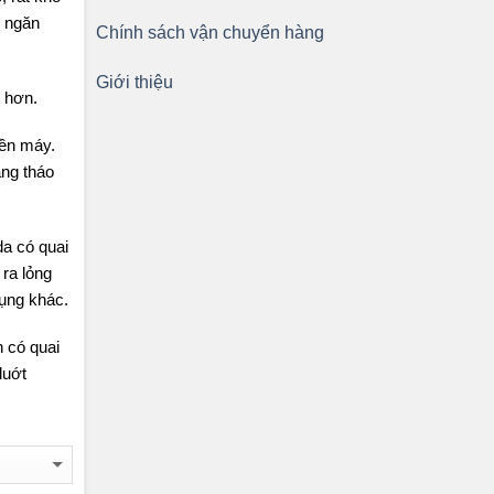
ó ngăn
Chính sách vận chuyển hàng
Giới thiệu
 hơn.
ền máy.
àng tháo
a có quai
ra lỏng
dụng khác.
 có quai
luớt