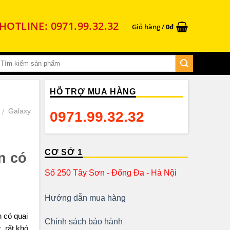
HOTLINE: 0971.99.32.32
Giỏ hàng /
0
₫
HỖ TRỢ MUA HÀNG
Galaxy
/
0971.99.32.32
CƠ SỞ 1
n có
Số 250 Tây Sơn - Đống Đa - Hà Nội
Hướng dẫn mua hàng
 có quai
Chính sách bảo hành
, rất khó