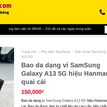
 08h30 – 21h tất cả các ngày trong tuần
Trang chủ
Phụ kiện SamSung
Điện thoại SamSung
/
/
A13 5G
Bao da dạng ví SamSung
Galaxy A13 5G hiệu Hanma
quai cài
150,000
₫
Bao da dạng ví
SamSung Galaxy A13 5G
hiệu Hanman
cài. Bao da được làm từ chất liệu da cao cấp, bền chắc