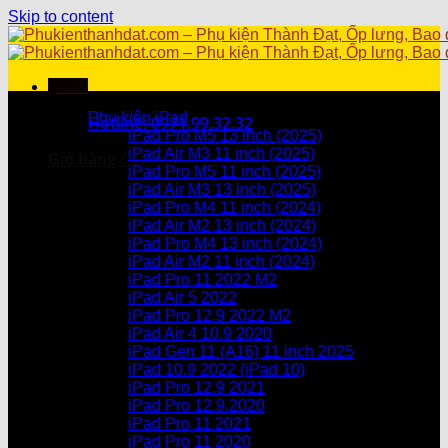
Skip to content
Menu
Danh mục sản phẩm
Phụ kiện iPad
Hotline: 0971.99.32.32
iPad Pro M5 13 inch (2025)
iPad Air M3 11 inch (2025)
Giỏ hàng /
0
₫
iPad Pro M5 11 inch (2025)
iPad Air M3 13 inch (2025)
Chưa có sản phẩm trong giỏ hàng.
iPad Pro M4 11 inch (2024)
iPad Air M2 13 inch (2024)
Giỏ hàng
iPad Pro M4 13 inch (2024)
iPad Air M2 11 inch (2024)
Chưa có sản phẩm trong giỏ hàng.
iPad Pro 11 2022 M2
iPad Air 5 2022
iPad Pro 12.9 2022 M2
iPad Air 4 10.9 2020
iPad Gen 11 (A16) 11 inch 2025
iPad 10.9 2022 (iPad 10)
iPad Pro 12.9 2021
iPad Pro 12.9.2020
iPad Pro 11 2021
iPad Pro 11 2020