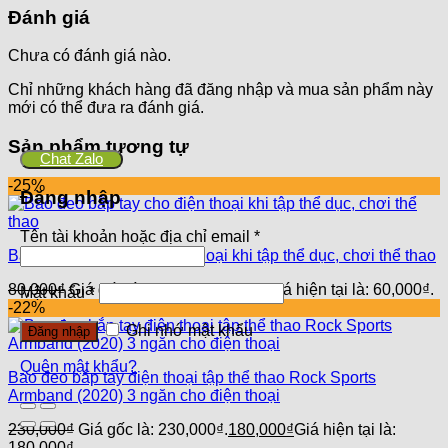
Đánh giá
Chưa có đánh giá nào.
Chỉ những khách hàng đã đăng nhập và mua sản phẩm này
mới có thể đưa ra đánh giá.
Sản phẩm tương tự
Chat Zalo
-25%
Đăng nhập
Tên tài khoản hoặc địa chỉ email
*
Bao đeo bắp tay cho điện thoại khi tập thể dục, chơi thể thao
80,000
₫
Giá gốc là: 80,000₫.
60,000
₫
Giá hiện tại là: 60,000₫.
Mật khẩu
*
-22%
Ghi nhớ mật khẩu
Đăng nhập
Quên mật khẩu?
Bao đeo bắp tay điện thoại tập thể thao Rock Sports
Armband (2020) 3 ngăn cho điện thoại
230,000
₫
Giá gốc là: 230,000₫.
180,000
₫
Giá hiện tại là:
180,000₫.