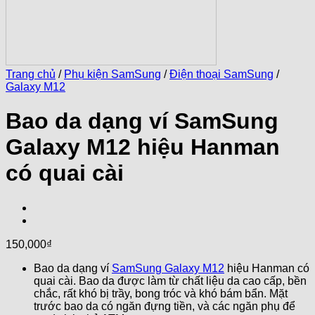
Trang chủ
/
Phụ kiện SamSung
/
Điện thoại SamSung
/
Galaxy M12
Bao da dạng ví SamSung
Galaxy M12 hiệu Hanman
có quai cài
150,000
₫
Bao da dạng ví
SamSung Galaxy M12
hiệu Hanman có
quai cài. Bao da được làm từ chất liệu da cao cấp, bền
chắc, rất khó bị trầy, bong tróc và khó bám bẩn. Mặt
trước bao da có ngăn đựng tiền, và các ngăn phụ để