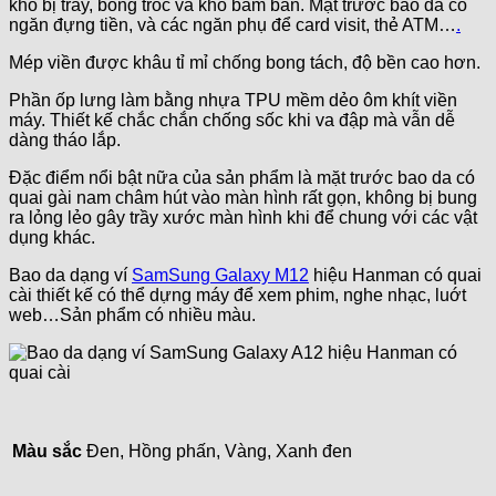
khó bị trầy, bong tróc và khó bám bẩn. Mặt trước bao da có
ngăn đựng tiền, và các ngăn phụ để card visit, thẻ ATM…
.
Mép viền được khâu tỉ mỉ chống bong tách, độ bền cao hơn.
Phần ốp lưng làm bằng nhựa TPU mềm dẻo ôm khít viền
máy. Thiết kế chắc chắn chống sốc khi va đập mà vẫn dễ
dàng tháo lắp.
Đặc điểm nổi bật nữa của sản phẩm là mặt trước bao da có
quai gài nam châm hút vào màn hình rất gọn, không bị bung
ra lỏng lẻo gây trầy xước màn hình khi để chung với các vật
dụng khác.
Bao da dạng ví
SamSung Galaxy M12
hiệu Hanman có quai
cài thiết kế có thể dựng máy để xem phim, nghe nhạc, luớt
web…Sản phẩm có nhiều màu.
Màu sắc
Đen, Hồng phấn, Vàng, Xanh đen