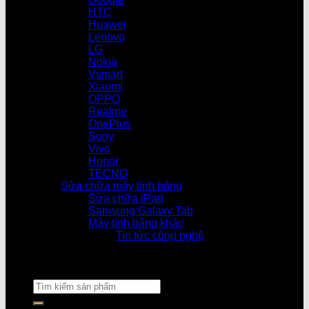
HTC
Huawei
Lenovo
LG
Nokia
Vsmart
Xiaomi
OPPO
Realme
OnePlus
Sony
Vivo
Honor
TECNO
Sửa chữa máy tính bảng
Sửa chữa iPad
Samsung Galaxy Tab
Máy tính bảng khác
Tin tức công nghệ
Cửa hàng làm 