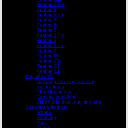
Realme 6 Pro
Realme 6
Realme 5 Pro
Realme 5i
Realme 5s
Realme 5
Realme 3 Pro
Realme 3
Realme 2 Pro
Realme 2
Realme C3
Realme C3i
Realme C2
Realme C1
Phụ kiện khác
Gậy chụp ảnh, Gậy tự sướng
Pin dự phòng
Chuột không dây
Cáp sạc, cáp kết nối
Giá đỡ điện thoại, máy tính bảng
Sửa chữa điện thoại
iPhone
Samsung
Asus
Google