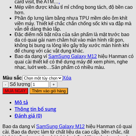
card visit, thẻ ATM…
.
Mép viền được khâu tỉ mỉ chống bong tách, độ bền cao
hơn.
Phần ốp lưng làm bằng nhựa TPU mềm dẻo ôm khít
viền máy. Thiết kế chắc chắn chống sốc khi va đập mà
vẫn dễ dàng tháo lắp.
Đặc điểm nổi bật nữa của sản phẩm là mặt trước bao
da có quai gài nam châm hút vào màn hình rất gọn,
không bị bung ra lỏng lẻo gây trầy xước màn hình khi
để chung với các vật dụng khác.
Bao da dạng ví
SamSung Galaxy M12
hiệu Hanman có
quai cài thiết kế có thể dựng máy để xem phim, nghe
nhạc, luớt web…Sản phẩm có nhiều màu.
Màu sắc
Xóa
Số lượng
MUA NGAY
Thêm vào giỏ hàng
Mô tả
Thông tin bổ sung
Đánh giá (0)
Bao da dạng ví
SamSung Galaxy M12
hiệu Hanman có quai
cài. Bao da được làm từ chất liệu da cao cấp, bền chắc, rất