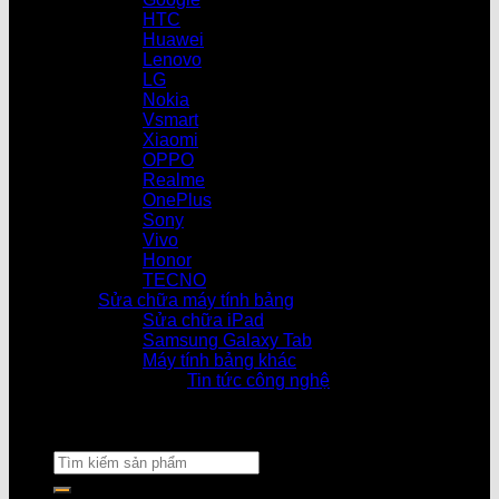
HTC
Huawei
Lenovo
LG
Nokia
Vsmart
Xiaomi
OPPO
Realme
OnePlus
Sony
Vivo
Honor
TECNO
Sửa chữa máy tính bảng
Sửa chữa iPad
Samsung Galaxy Tab
Máy tính bảng khác
Tin tức công nghệ
Cửa hàng làm việc từ 08h30