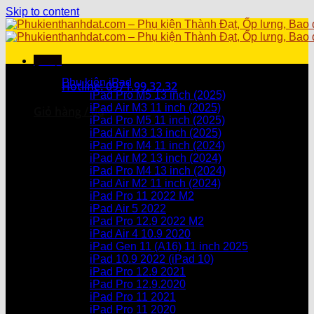
Skip to content
Menu
Danh mục sản phẩm
Phụ kiện iPad
Hotline: 0971.99.32.32
iPad Pro M5 13 inch (2025)
iPad Air M3 11 inch (2025)
Giỏ hàng /
0
₫
iPad Pro M5 11 inch (2025)
iPad Air M3 13 inch (2025)
Chưa có sản phẩm trong giỏ hàng.
iPad Pro M4 11 inch (2024)
iPad Air M2 13 inch (2024)
Giỏ hàng
iPad Pro M4 13 inch (2024)
iPad Air M2 11 inch (2024)
Chưa có sản phẩm trong giỏ hàng.
iPad Pro 11 2022 M2
iPad Air 5 2022
iPad Pro 12.9 2022 M2
iPad Air 4 10.9 2020
iPad Gen 11 (A16) 11 inch 2025
iPad 10.9 2022 (iPad 10)
iPad Pro 12.9 2021
iPad Pro 12.9.2020
iPad Pro 11 2021
iPad Pro 11 2020