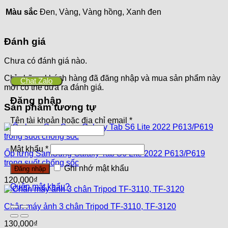
Màu sắc
Đen, Vàng, Vàng hồng, Xanh đen
Đánh giá
Chưa có đánh giá nào.
Chỉ những khách hàng đã đăng nhập và mua sản phẩm này
Chat Zalo
mới có thể đưa ra đánh giá.
Đăng nhập
Sản phẩm tương tự
Tên tài khoản hoặc địa chỉ email
*
Mật khẩu
*
Ốp lưng SamSung Galaxy Tab S6 Lite 2022 P613/P619
trong suốt chống sốc
Ghi nhớ mật khẩu
Đăng nhập
120,000
₫
Quên mật khẩu?
Chân máy ảnh 3 chân Tripod TF-3110, TF-3120
130,000
₫