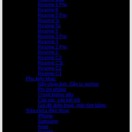
Realme 6 Pro
Realme 6
Realme 5 Pro
Realme 5i
Realme 5s
Realme 5
Realme 3 Pro
Realme 3
Realme 2 Pro
Realme 2
Realme C3
Realme C3i
Realme C2
Realme C1
Phụ kiện khác
Gậy chụp ảnh, Gậy tự sướng
Pin dự phòng
Chuột không dây
Cáp sạc, cáp kết nối
Giá đỡ điện thoại, máy tính bảng
Sửa chữa điện thoại
iPhone
Samsung
Asus
Google