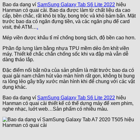
Bao da dạng ví
SamSung Galaxy Tab S6 Lite 2022
hiệu
Hanman có quai cài. Bao da được làm từ chất liệu da cao
cấp, bền chắc, rất khó bị trầy, bong tróc và khó bám bẩn. Mặt
trước bao da có ngăn đựng tiền, và các ngăn phụ để card
visit, thẻ ATM…
.
Mép viền được khâu tỉ mỉ chống bong tách, độ bền cao hơn.
Phần ốp lưng làm bằng nhựa TPU mềm dẻo ôm khít viền
máy. Thiết kế chắc chắn chống sốc khi va đập mà vẫn dễ
dàng tháo lắp.
Đặc điểm nổi bật nữa của sản phẩm là mặt trước bao da có
quai gài nam châm hút vào màn hình rất gọn, không bị bung
ra lỏng lẻo gây trầy xước màn hình khi để chung với các vật
dụng khác.
Bao da dạng ví
SamSung Galaxy Tab S6 Lite 2022
hiệu
Hanman có quai cài thiết kế có thể dựng máy để xem phim,
nghe nhạc, luớt web…Sản phẩm có nhiều màu.