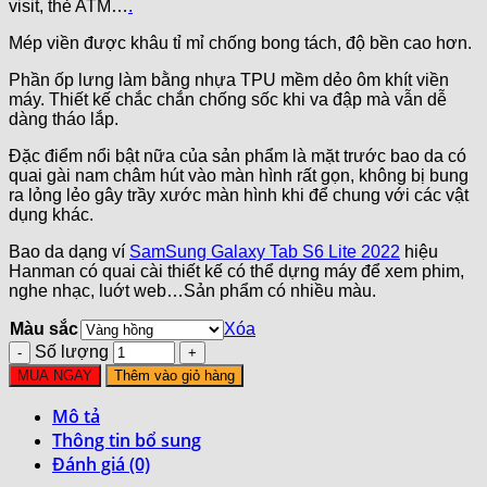
visit, thẻ ATM…
.
Mép viền được khâu tỉ mỉ chống bong tách, độ bền cao hơn.
Phần ốp lưng làm bằng nhựa TPU mềm dẻo ôm khít viền
máy. Thiết kế chắc chắn chống sốc khi va đập mà vẫn dễ
dàng tháo lắp.
Đặc điểm nổi bật nữa của sản phẩm là mặt trước bao da có
quai gài nam châm hút vào màn hình rất gọn, không bị bung
ra lỏng lẻo gây trầy xước màn hình khi để chung với các vật
dụng khác.
Bao da dạng ví
SamSung Galaxy Tab S6 Lite 2022
hiệu
Hanman có quai cài thiết kế có thể dựng máy để xem phim,
nghe nhạc, luớt web…Sản phẩm có nhiều màu.
Màu sắc
Xóa
Số lượng
MUA NGAY
Thêm vào giỏ hàng
Mô tả
Thông tin bổ sung
Đánh giá (0)